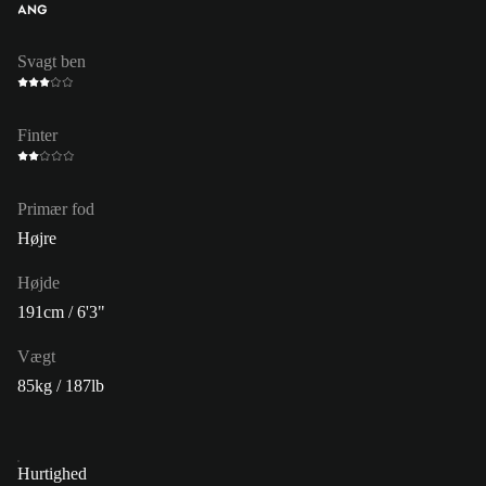
ANG
Svagt ben
Finter
Primær fod
Højre
Højde
191cm / 6'3"
Vægt
85kg / 187lb
Hurtighed