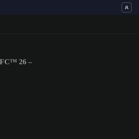
S FC™ 26 –