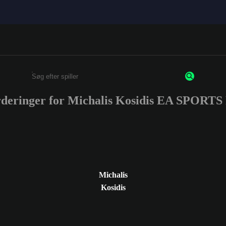
rderinger for Michalis Kosidis EA SPORT
Enter a minimum of 3 characters or numbers
Michalis
Kosidis