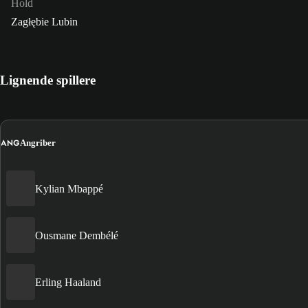
Hold
Zagłębie Lubin
Lignende spillere
ANG
Angriber
Kylian Mbappé
Ousmane Dembélé
Erling Haaland