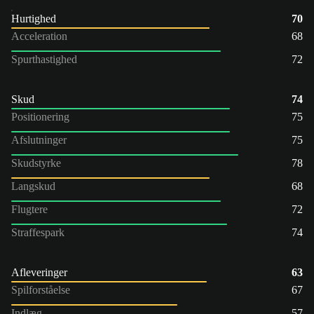
Hurtighed
70
Acceleration
68
Spurthastighed
72
Skud
74
Positionering
75
Afslutninger
75
Skudstyrke
78
Langskud
68
Flugtere
72
Straffespark
74
Afleveringer
63
Spilforståelse
67
Indlæg
57