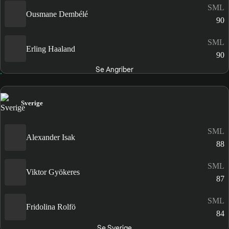
SML
Ousmane Dembélé
90
SML
Erling Haaland
90
Se Angriber
Sverige
SML
Alexander Isak
88
SML
Viktor Gyökeres
87
SML
Fridolina Rolfö
84
Se Sverige