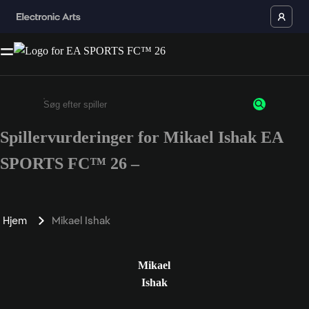
Spillervurderinger for Mikael Ishak EA
Enter a minimum of 3 characters or numbers
SPORTS FC™ 26 –
Hjem
Mikael Ishak
Mikael
Ishak