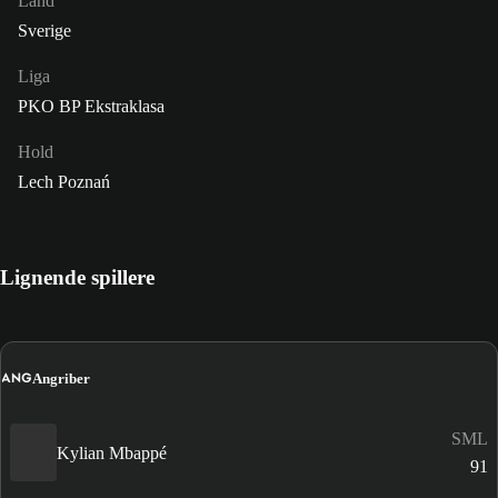
Land
Sverige
Liga
PKO BP Ekstraklasa
Hold
Lech Poznań
Lignende spillere
ANG
Angriber
SML
Kylian Mbappé
91