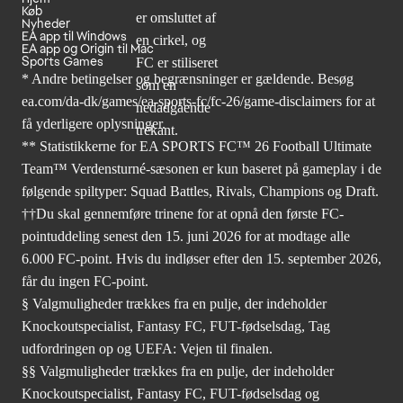
Køb
Nyheder
EA app til Windows
EA app og Origin til Mac
Sports Games
* Andre betingelser og begrænsninger er gældende. Besøg
ea.com/da-dk/games/ea-sports-fc/fc-26/game-disclaimers
for at
få yderligere oplysninger.
** Statistikkerne for EA SPORTS FC™ 26 Football Ultimate
Team™ Verdensturné-sæsonen er kun baseret på gameplay i de
følgende spiltyper: Squad Battles, Rivals, Champions og Draft.
††Du skal gennemføre trinene for at opnå den første FC-
pointuddeling senest den 15. juni 2026 for at modtage alle
6.000 FC-point. Hvis du indløser efter den 15. september 2026,
får du ingen FC-point.
§ Valgmuligheder trækkes fra en pulje, der indeholder
Knockoutspecialist, Fantasy FC, FUT-fødselsdag, Tag
udfordringen op og UEFA: Vejen til finalen.
§§ Valgmuligheder trækkes fra en pulje, der indeholder
Knockoutspecialist, Fantasy FC, FUT-fødselsdag og