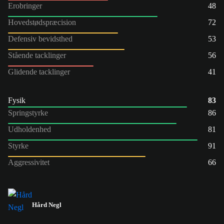
Erobringer
48
Hovedstødspræcision
72
Defensiv bevidsthed
53
Stående tacklinger
56
Glidende tacklinger
41
Fysik
83
Springstyrke
86
Udholdenhed
81
Styrke
91
Aggressivitet
66
Hård Negl