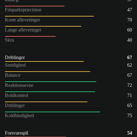
Frisparkspræcision
47
Korte afleveringer
70
Lange afleveringer
60
Skru
40
Driblinger
67
Smidighed
62
Balance
67
Reaktionsevne
72
Boldkontrol
71
Driblinger
65
Koldblodighed
75
Forsvarsspil
54