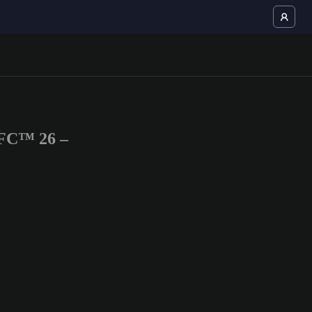
 FC™ 26 –