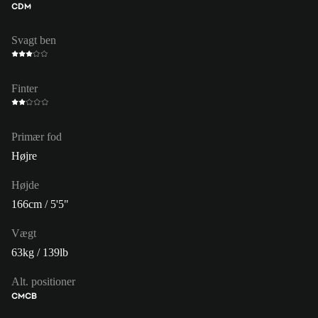
CDM
Svagt ben
Finter
Primær fod
Højre
Højde
166cm / 5'5"
Vægt
63kg / 139lb
Alt. positioner
CM
CB