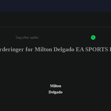
urderinger for Milton Delgado EA SPORTS
Enter a minimum of 3 characters or numbers
Milton
Delgado