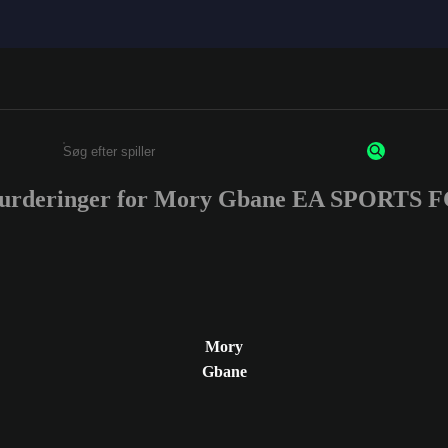
vurderinger for Mory Gbane EA SPORTS 
Enter a minimum of 3 characters or numbers
Mory
Gbane