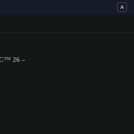
FC™ 26 –