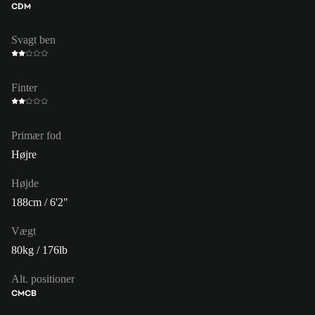
CDM
Svagt ben
Finter
Primær fod
Højre
Højde
188cm / 6'2"
Vægt
80kg / 176lb
Alt. positioner
CM
CB