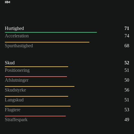
HM
Hurtighed
71
Acceleration
74
Spurthastighed
68
Skud
52
Positionering
51
Afslutninger
50
Skudstyrke
56
Langskud
51
Flugtere
53
Straffespark
49