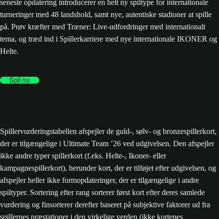
seneste opdatering introducerer en helt ny spiltype for internationale
turneringer med 48 landshold, samt nye, autentiske stadioner at spille
på. Prøv kræfter med Træner: Live-udfordringer med internationalt
tema, og træd ind i Spillerkarriere med nye internationale IKONER og
Helte.
Spil nu
Spillervurderingstabellen afspejler de guld-, sølv- og bronzespillerkort,
der er tilgængelige i Ultimate Team ’26 ved udgivelsen. Den afspejler
ikke andre typer spillerkort (f.eks. Helte-, Ikoner- eller
kampagnespillerkort), herunder kort, der er tilføjet efter udgivelsen, og
afspejler heller ikke formopdateringer, der er tilgængelige i andre
spiltyper. Sortering efter rang sorterer først kort efter deres samlede
vurdering og finsorterer derefter baseret på subjektive faktorer ud fra
spillernes præstationer i den virkelige verden (ikke kortenes