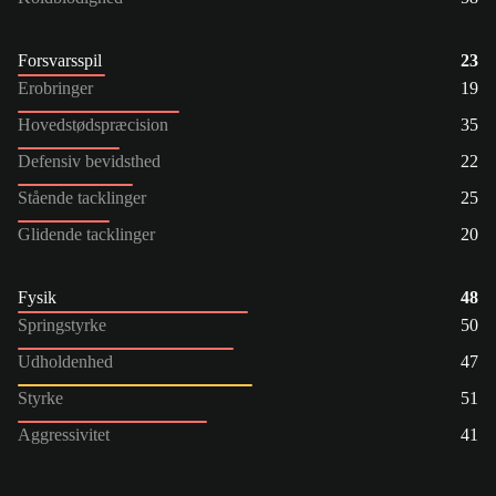
Forsvarsspil
23
Erobringer
19
Hovedstødspræcision
35
Defensiv bevidsthed
22
Stående tacklinger
25
Glidende tacklinger
20
Fysik
48
Springstyrke
50
Udholdenhed
47
Styrke
51
Aggressivitet
41