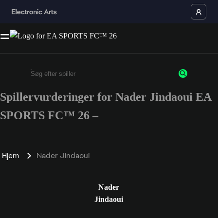
Spillervurderinger for Nader Jindaoui EA
Enter a minimum of 3 characters or numbers
SPORTS FC™ 26 –
Hjem
Nader Jindaoui
Nader
Jindaoui