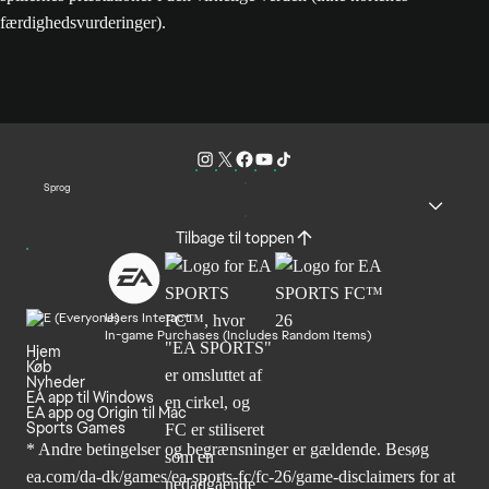
færdighedsvurderinger).
Sprog
Tilbage til toppen
Users Interact
In-game Purchases (Includes Random Items)
Hjem
Køb
Nyheder
EA app til Windows
EA app og Origin til Mac
Sports Games
* Andre betingelser og begrænsninger er gældende. Besøg
ea.com/da-dk/games/ea-sports-fc/fc-26/game-disclaimers
for at