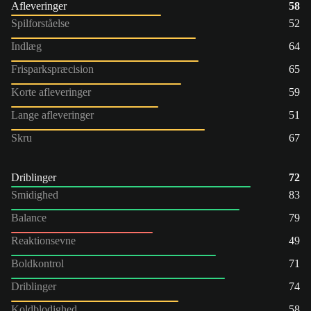
Afleveringer
58
Spilforståelse
52
Indlæg
64
Frisparkspræcision
65
Korte afleveringer
59
Lange afleveringer
51
Skru
67
Driblinger
72
Smidighed
83
Balance
79
Reaktionsevne
49
Boldkontrol
71
Driblinger
74
Koldblodighed
58