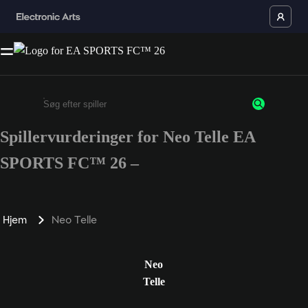
Spillervurderinger for Neo Telle EA
Enter a minimum of 3 characters or numbers
SPORTS FC™ 26 –
Hjem
Neo Telle
Neo
Telle