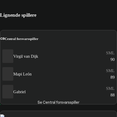
Lignende spillere
CB
Central forsvarsspiller
SML
Virgil van Dijk
90
SML
Mapi León
89
SML
Gabriel
88
Se Central forsvarsspiller