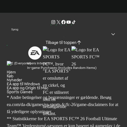
Sprog
Tilbage til toppen
Users Interact
In-game Purchases (Includes Random Items)
Hjem
Køb
Nyheder
EA app til Windows
EA app og Origin til Mac
Sports Games
* Andre betingelser og begrænsninger er gældende. Besøg
ea.com/da-dk/games/ea-sports-fc/fc-26/game-disclaimers
for at
få yderligere oplysninger.
** Statistikkerne for EA SPORTS FC™ 26 Football Ultimate
Team™ Verdensturné-sæsonen er kun baseret på gameplay i de