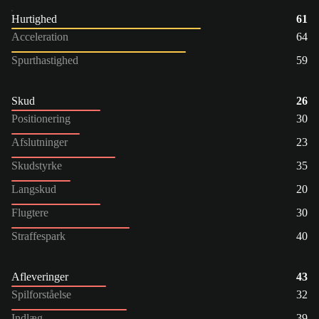
Hurtighed
61
Acceleration
64
Spurthastighed
59
Skud
26
Positionering
30
Afslutninger
23
Skudstyrke
35
Langskud
20
Flugtere
30
Straffespark
40
Afleveringer
43
Spilforståelse
32
Indlæg
39