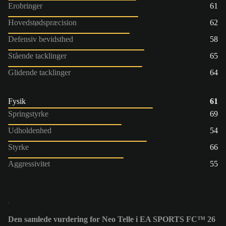
Erobringer
61
Hovedstødspræcision
62
Defensiv bevidsthed
58
Stående tacklinger
65
Glidende tacklinger
64
Fysik
61
Springstyrke
69
Udholdenhed
54
Styrke
66
Aggressivitet
55
Den samlede vurdering for Neo Telle i EA SPORTS FC™ 26