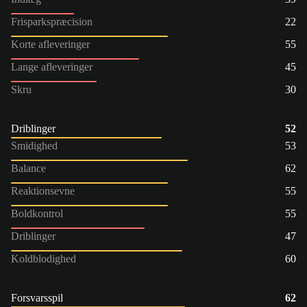
Frisparkspræcision
22
Korte afleveringer
55
Lange afleveringer
45
Skru
30
Driblinger
52
Smidighed
53
Balance
62
Reaktionsevne
55
Boldkontrol
55
Driblinger
47
Koldblodighed
60
Forsvarsspil
62