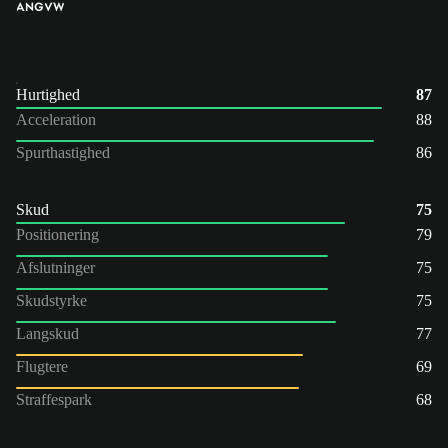
ANG
VW
Hurtighed
87
Acceleration
88
Spurthastighed
86
Skud
75
Positionering
79
Afslutninger
75
Skudstyrke
75
Langskud
77
Flugtere
69
Straffespark
68