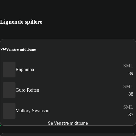
Lignende spillere
VM
Venstre midtbane
SML
Raphinha
89
SML
Guro Reiten
88
SML
Mallory Swanson
87
Se Venstre midtbane