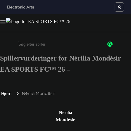
Spillervurderinger for Nérilia Mondésir
Enter a minimum of 3 characters or numbers
EA SPORTS FC™ 26 –
Hjem
Nérilia Mondésir
Nérilia
Mondésir