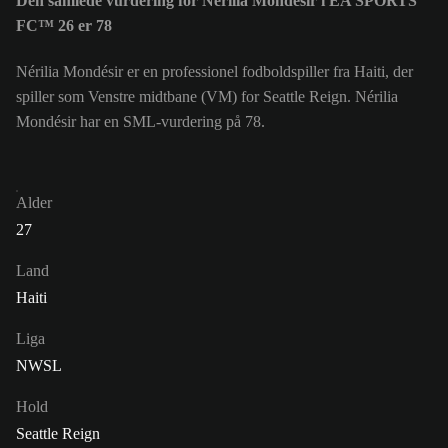
Den samlede vurdering for Nérilia Mondésir i EA SPORTS
FC™ 26 er 78
Nérilia Mondésir er en professionel fodboldspiller fra Haiti, der
spiller som Venstre midtbane (VM) for Seattle Reign. Nérilia
Mondésir har en SML-vurdering på 78.
Alder
27
Land
Haiti
Liga
NWSL
Hold
Seattle Reign