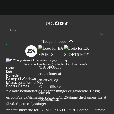
Sprog
Tilbage til toppen
Users Interact
In-game Purchases (Includes Random Items)
Hjem
Køb
Nyheder
EA app til Windows
EA app og Origin til Mac
Sports Games
* Andre betingelser og begrænsninger er gældende. Besøg
ea.com/da-dk/games/ea-sports-fc/fc-26/game-disclaimers
for at
få yderligere oplysninger.
** Statistikkerne for EA SPORTS FC™ 26 Football Ultimate