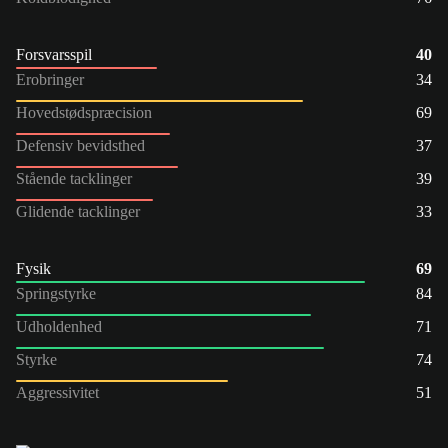
Forsvarsspil
40
Erobringer
34
Hovedstødspræcision
69
Defensiv bevidsthed
37
Stående tacklinger
39
Glidende tacklinger
33
Fysik
69
Springstyrke
84
Udholdenhed
71
Styrke
74
Aggressivitet
51