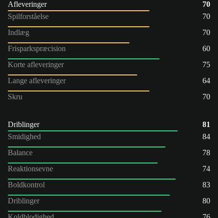
Afleveringer
70
Spilforståelse
70
Indlæg
70
Frisparkspræcision
60
Korte afleveringer
75
Lange afleveringer
64
Skru
70
Driblinger
81
Smidighed
84
Balance
78
Reaktionsevne
74
Boldkontrol
83
Driblinger
80
Koldblodighed
76