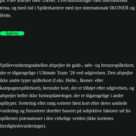
på. Prøv kræfter med Træner: Live-udfordringer med internationalt
tema, og træd ind i Spillerkarriere med nye internationale IKONER og
Helte.
Spil nu
Spillervurderingstabellen afspejler de guld-, sølv- og bronzespillerkort,
der er tilgængelige i Ultimate Team ’26 ved udgivelsen. Den afspejler
ikke andre typer spillerkort (f.eks. Helte-, Ikoner- eller
kampagnespillerkort), herunder kort, der er tilføjet efter udgivelsen, og
afspejler heller ikke formopdateringer, der er tilgængelige i andre
spiltyper. Sortering efter rang sorterer først kort efter deres samlede
vurdering og finsorterer derefter baseret på subjektive faktorer ud fra
spillernes præstationer i den virkelige verden (ikke kortenes
færdighedsvurderinger).