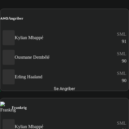
ANG
Angriber
SML
Kylian Mbappé
91
SML
Ousmane Dembélé
90
SML
Erling Haaland
90
Se Angriber
Frankrig
SML
Kylian Mbappé