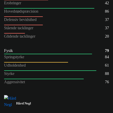
Erobringer
42
Hovedstødspræcision
86
Defensiv bevidsthed
37
Stående tacklinger
37
Glidende tacklinger
20
Fysik
79
Springstyrke
84
Udholdenhed
61
Styrke
88
Aggressivitet
76
Hård Negl