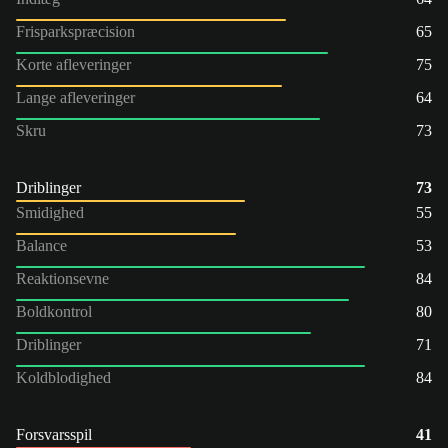
Frisparkspræcision
65
Korte afleveringer
75
Lange afleveringer
64
Skru
73
Driblinger
73
Smidighed
55
Balance
53
Reaktionsevne
84
Boldkontrol
80
Driblinger
71
Koldblodighed
84
Forsvarsspil
41