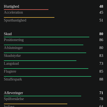
Hurtighed
48
Acceleration
45
Spurthastighed
51
Skud
80
Positionering
86
Afslutninger
80
Skudstyrke
83
Langskud
73
Flugtere
85
Straffespark
88
Afleveringer
71
Spilforståelse
78
Indlæg
64