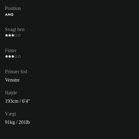
Position
ANG
Svagt ben
Finter
Primær fod
Venstre
Højde
193cm / 6'4"
Vægt
91kg / 201lb