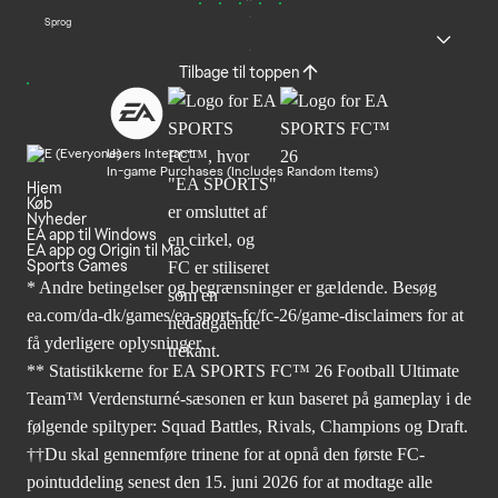
Sprog
Tilbage til toppen
Users Interact
In-game Purchases (Includes Random Items)
Hjem
Køb
Nyheder
EA app til Windows
EA app og Origin til Mac
Sports Games
* Andre betingelser og begrænsninger er gældende. Besøg
ea.com/da-dk/games/ea-sports-fc/fc-26/game-disclaimers
for at
få yderligere oplysninger.
** Statistikkerne for EA SPORTS FC™ 26 Football Ultimate
Team™ Verdensturné-sæsonen er kun baseret på gameplay i de
følgende spiltyper: Squad Battles, Rivals, Champions og Draft.
††Du skal gennemføre trinene for at opnå den første FC-
pointuddeling senest den 15. juni 2026 for at modtage alle