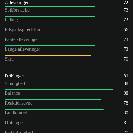
Afleveringer
72
Spilforståelse
73
Indlæg
73
Frisparkspræcision
56
Korte afleveringer
73
Lange afleveringer
73
Skru
70
Driblinger
81
Smidighed
88
Balance
88
Reaktionsevne
78
Boldkontrol
80
Driblinger
81
Koldblodighed
70