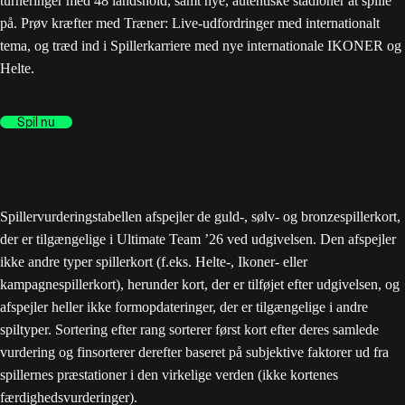
turneringer med 48 landshold, samt nye, autentiske stadioner at spille
på. Prøv kræfter med Træner: Live-udfordringer med internationalt
tema, og træd ind i Spillerkarriere med nye internationale IKONER og
Helte.
Spil nu
Spillervurderingstabellen afspejler de guld-, sølv- og bronzespillerkort,
der er tilgængelige i Ultimate Team ’26 ved udgivelsen. Den afspejler
ikke andre typer spillerkort (f.eks. Helte-, Ikoner- eller
kampagnespillerkort), herunder kort, der er tilføjet efter udgivelsen, og
afspejler heller ikke formopdateringer, der er tilgængelige i andre
spiltyper. Sortering efter rang sorterer først kort efter deres samlede
vurdering og finsorterer derefter baseret på subjektive faktorer ud fra
spillernes præstationer i den virkelige verden (ikke kortenes
færdighedsvurderinger).