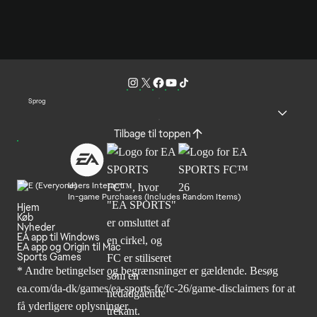
Sprog
Tilbage til toppen
Users Interact
In-game Purchases (Includes Random Items)
Hjem
Køb
Nyheder
EA app til Windows
EA app og Origin til Mac
Sports Games
* Andre betingelser og begrænsninger er gældende. Besøg
ea.com/da-dk/games/ea-sports-fc/fc-26/game-disclaimers
for at
få yderligere oplysninger.