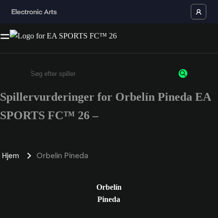
Spillervurderinger for Orbelín Pineda EA
Enter a minimum of 3 characters or numbers
SPORTS FC™ 26 –
Hjem
Orbelín Pineda
Orbelín
Pineda