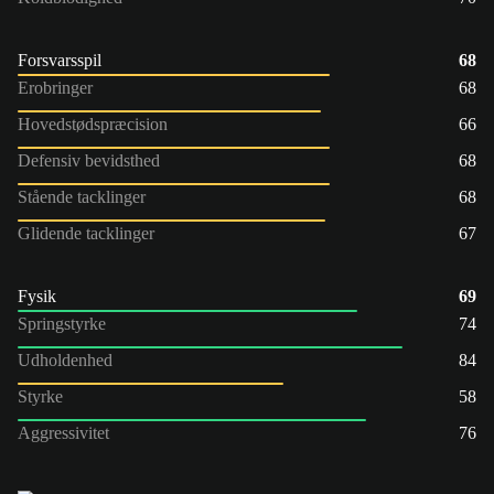
Forsvarsspil
68
Erobringer
68
Hovedstødspræcision
66
Defensiv bevidsthed
68
Stående tacklinger
68
Glidende tacklinger
67
Fysik
69
Springstyrke
74
Udholdenhed
84
Styrke
58
Aggressivitet
76