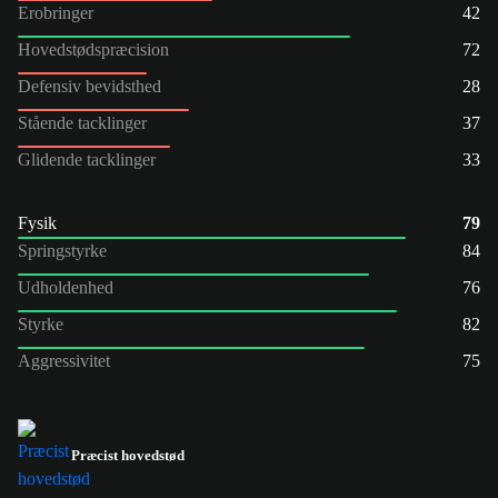
Erobringer
42
Hovedstødspræcision
72
Defensiv bevidsthed
28
Stående tacklinger
37
Glidende tacklinger
33
Fysik
79
Springstyrke
84
Udholdenhed
76
Styrke
82
Aggressivitet
75
Præcist hovedstød