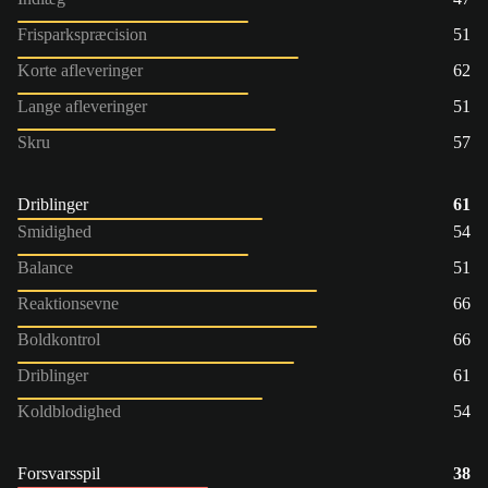
Frisparkspræcision
51
Korte afleveringer
62
Lange afleveringer
51
Skru
57
Driblinger
61
Smidighed
54
Balance
51
Reaktionsevne
66
Boldkontrol
66
Driblinger
61
Koldblodighed
54
Forsvarsspil
38