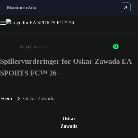
Spillervurderinger for Oskar Zawada EA
Enter a minimum of 3 characters or numbers
SPORTS FC™ 26 –
Hjem
Oskar Zawada
Oskar
Zawada