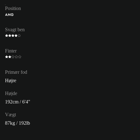
Position
ANG
Svagt ben
Finter
Primær fod
Højre
Højde
192cm / 6'4"
Vægt
87kg / 192lb