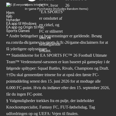
Users Interact
In-game Purchases (Includes Random Items)
Hjem
Køb
Nyheder
EA app til Windows
EA app og Origin til Mac
Sports Games
* Andre betingelser og begrænsninger er gældende. Besøg
ea.com/da-dk/games/ea-sports-fc/fc-26/game-disclaimers
for at
få yderligere oplysninger.
** Statistikkerne for EA SPORTS FC™ 26 Football Ultimate
Team™ Verdensturné-sæsonen er kun baseret på gameplay i de
følgende spiltyper: Squad Battles, Rivals, Champions og Draft.
††Du skal gennemføre trinene for at opnå den første FC-
pointuddeling senest den 15. juni 2026 for at modtage alle
6.000 FC-point. Hvis du indløser efter den 15. september 2026,
får du ingen FC-point.
§ Valgmuligheder trækkes fra en pulje, der indeholder
Knockoutspecialist, Fantasy FC, FUT-fødselsdag, Tag
udfordringen op og UEFA: Vejen til finalen.