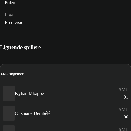
Polen
Liga
Eredivisie
Lignende spillere
ANG
Angriber
SML
Kylian Mbappé
91
SML
Ousmane Dembélé
90
SML