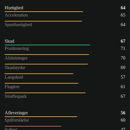
Hurtighed
64
Acceleration
65
Spurthastighed
64
Skud
67
Positionering
71
Afslutninger
70
Skudstyrke
69
Langskud
57
Flugtere
61
Straffespark
67
Afleveringer
56
Spilforståelse
60
Indlæg
47