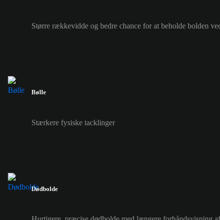
Større rækkevidde og bedre chance for at beholde bolden ve
Bølle
Stærkere fysiske tacklinger
Dødbolde
Hurtigere, præcise dødbolde med længere forhåndsvisning a