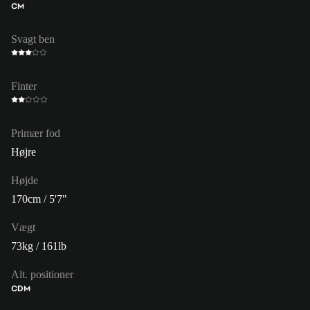
CM
Svagt ben
Finter
Primær fod
Højre
Højde
170cm / 5'7"
Vægt
73kg / 161lb
Alt. positioner
CDM