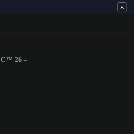
FC™ 26 –