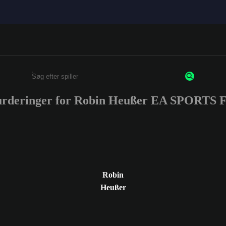
vurderinger for Robin Heußer EA SPORTS 
Enter a minimum of 3 characters or numbers
Robin
Heußer