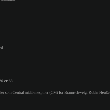
ed
6 er 68
piller som Central midtbanespiller (CM) for Braunschweig. Robin Heuß