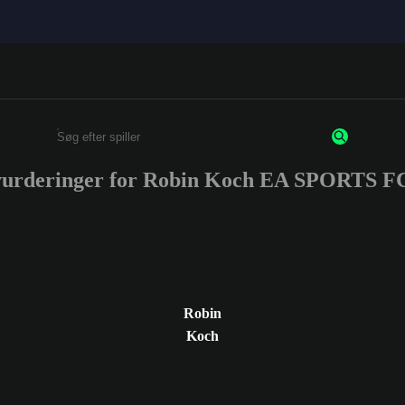
rvurderinger for Robin Koch EA SPORTS F
Enter a minimum of 3 characters or numbers
Robin
Koch