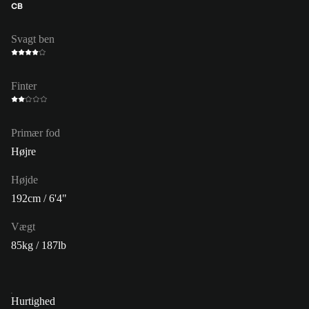
CB
Svagt ben
Finter
Primær fod
Højre
Højde
192cm / 6'4"
Vægt
85kg / 187lb
Hurtighed