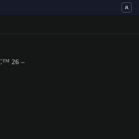
C™ 26 –