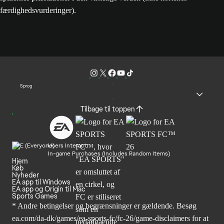
færdighedsvurderinger).
Sprog
Tilbage til toppen
Users Interact
In-game Purchases (Includes Random Items)
Hjem
Køb
Nyheder
EA app til Windows
EA app og Origin til Mac
Sports Games
* Andre betingelser og begrænsninger er gældende. Besøg
ea.com/da-dk/games/ea-sports-fc/fc-26/game-disclaimers
for at