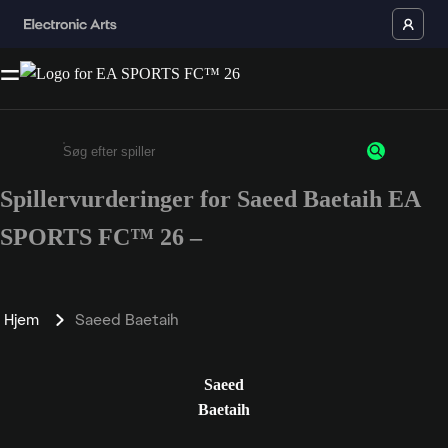
Spillervurderinger for Saeed Baetaih EA
Enter a minimum of 3 characters or numbers
SPORTS FC™ 26 –
Hjem
Saeed Baetaih
Saeed
Baetaih