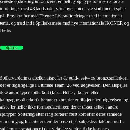
seneste opdatering introducerer en helt ny spiltype for internationale
turneringer med 48 landshold, samt nye, autentiske stadioner at spille
på. Prøv kræfter med Træner: Live-udfordringer med internationalt
tema, og træd ind i Spillerkarriere med nye internationale IKONER og
Helte.
Spil nu
Spillervurderingstabellen afspejler de guld-, sølv- og bronzespillerkort,
der er tilgængelige i Ultimate Team ’26 ved udgivelsen. Den afspejler
ikke andre typer spillerkort (f.eks. Helte-, Ikoner- eller
kampagnespillerkort), herunder kort, der er tilføjet efter udgivelsen, og
afspejler heller ikke formopdateringer, der er tilgængelige i andre
spiltyper. Sortering efter rang sorterer først kort efter deres samlede
vurdering og finsorterer derefter baseret på subjektive faktorer ud fra
spillernes præstationer i den virkelige verden (ikke kortenes