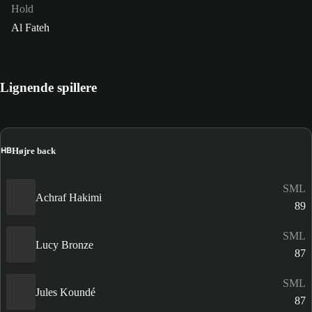
Hold
Al Fateh
Lignende spillere
HB
Højre back
SML
Achraf Hakimi
89
SML
Lucy Bronze
87
SML
Jules Koundé
87