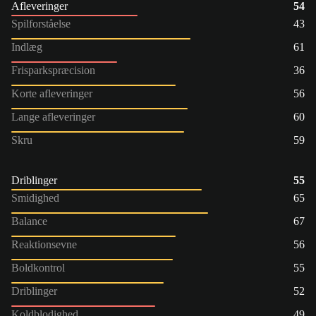
Afleveringer
54
Spilforståelse
43
Indlæg
61
Frisparkspræcision
36
Korte afleveringer
56
Lange afleveringer
60
Skru
59
Driblinger
55
Smidighed
65
Balance
67
Reaktionsevne
56
Boldkontrol
55
Driblinger
52
Koldblodighed
49