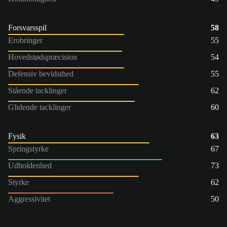
Forsvarsspil
58
Erobringer
55
Hovedstødspræcision
54
Defensiv bevidsthed
55
Stående tacklinger
62
Glidende tacklinger
60
Fysik
63
Springstyrke
67
Udholdenhed
73
Styrke
62
Aggressivitet
50