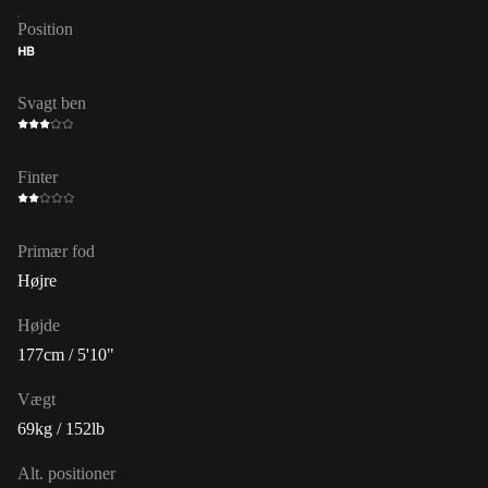
Position
HB
Svagt ben
Finter
Primær fod
Højre
Højde
177cm / 5'10"
Vægt
69kg / 152lb
Alt. positioner