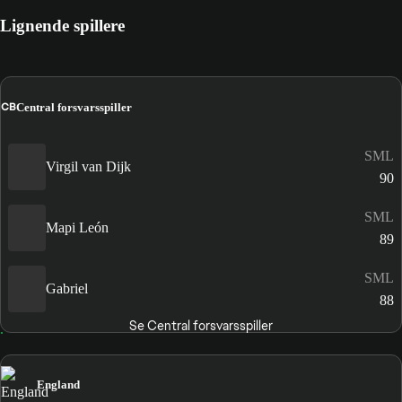
Lignende spillere
CB
Central forsvarsspiller
SML
Virgil van Dijk
90
SML
Mapi León
89
SML
Gabriel
88
Se Central forsvarsspiller
England