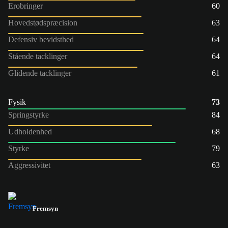
Erobringer
60
Hovedstødspræcision
63
Defensiv bevidsthed
64
Stående tacklinger
64
Glidende tacklinger
61
Fysik
73
Springstyrke
84
Udholdenhed
68
Styrke
79
Aggressivitet
63
Fremsyn