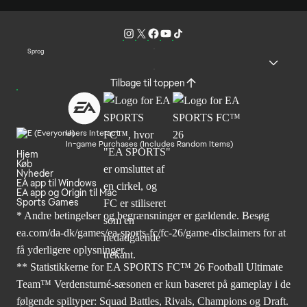
Sprog
Tilbage til toppen
Users Interact
In-game Purchases (Includes Random Items)
Hjem
Køb
Nyheder
EA app til Windows
EA app og Origin til Mac
Sports Games
* Andre betingelser og begrænsninger er gældende. Besøg
ea.com/da-dk/games/ea-sports-fc/fc-26/game-disclaimers
for at
få yderligere oplysninger.
** Statistikkerne for EA SPORTS FC™ 26 Football Ultimate
Team™ Verdensturné-sæsonen er kun baseret på gameplay i de
følgende spiltyper: Squad Battles, Rivals, Champions og Draft.