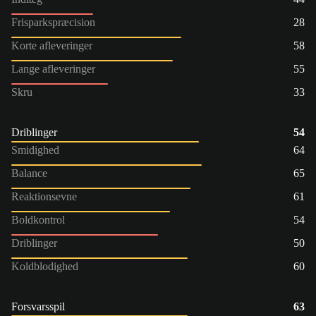
Frisparkspræcision
28
Korte afleveringer
58
Lange afleveringer
55
Skru
33
Driblinger
54
Smidighed
64
Balance
65
Reaktionsevne
61
Boldkontrol
54
Driblinger
50
Koldblodighed
60
Forsvarsspil
63