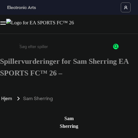
Spillervurderinger for Sam Sherring EA
Enter a minimum of 3 characters or numbers
SPORTS FC™ 26 –
Hjem
Sam Sherring
Sam
Sherring