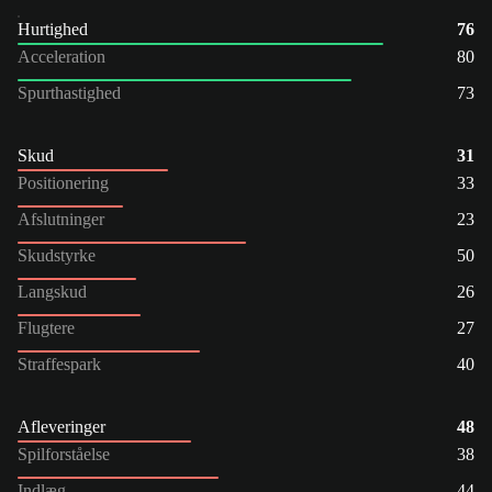
Hurtighed
76
Acceleration
80
Spurthastighed
73
Skud
31
Positionering
33
Afslutninger
23
Skudstyrke
50
Langskud
26
Flugtere
27
Straffespark
40
Afleveringer
48
Spilforståelse
38
Indlæg
44