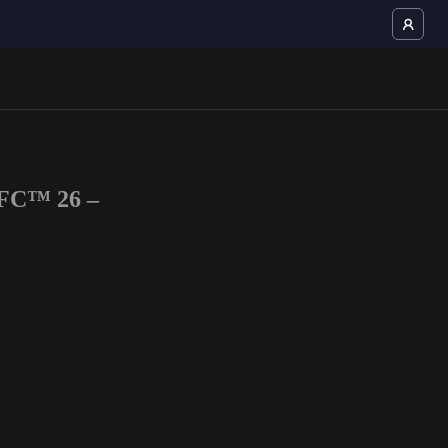
 FC™ 26 –