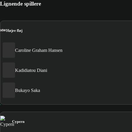
Lignende spillere
HW
Højre fløj
Caroline Graham Hansen
Kadidiatou Diani
Bukayo Saka
Cypern