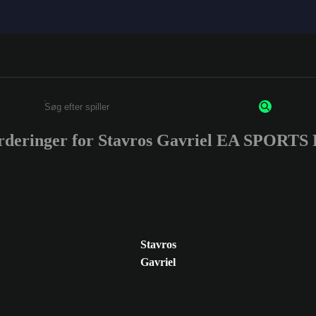
urderinger for Stavros Gavriel EA SPORTS
Enter a minimum of 3 characters or numbers
Stavros
Gavriel