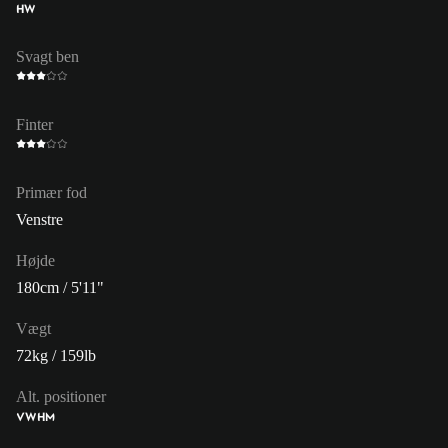
HW
Svagt ben
Finter
Primær fod
Venstre
Højde
180cm / 5'11"
Vægt
72kg / 159lb
Alt. positioner
VW
HM