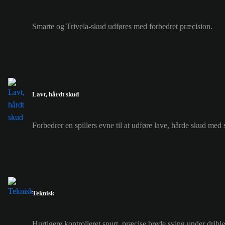
Smarte og Trivela-skud udføres med forbedret præcision.
Lavt, hårdt skud
Forbedrer en spillers evne til at udføre lave, hårde skud med 
Teknisk
Hurtigere kontrolleret spurt, præcise brede sving under drible