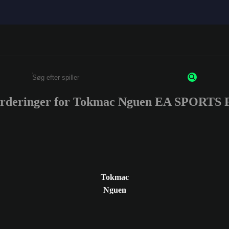
urderinger for Tokmac Nguen EA SPORTS
Enter a minimum of 3 characters or numbers
Tokmac
Nguen