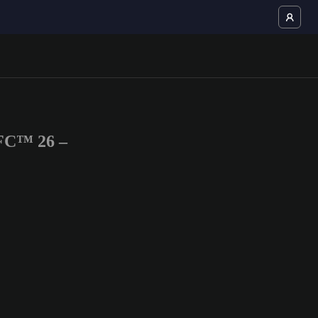
 FC™ 26 –