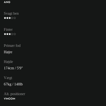
ANG
Svagt ben
Finter
Primær fod
Højre
Højde
174cm / 5'9"
Vægt
67kg / 148lb
Alt. positioner
VM
COM