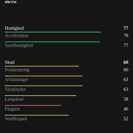
HW
VM
Hurtighed
77
Acceleration
78
Spurthastighed
77
Skud
60
Positionering
60
Afslutninger
63
Skudstyrke
63
Langskud
58
Flugtere
46
Straffespark
52