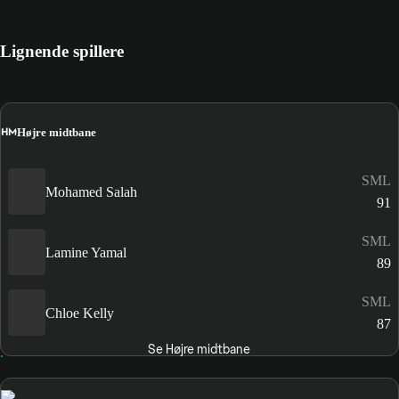
Lignende spillere
HM
Højre midtbane
SML
Mohamed Salah
91
SML
Lamine Yamal
89
SML
Chloe Kelly
87
Se Højre midtbane