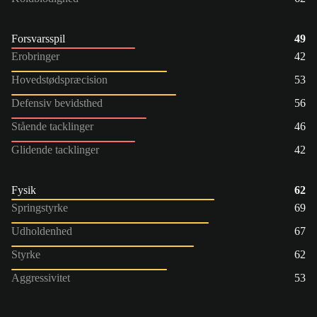
Forsvarsspil
49
Erobringer
42
Hovedstødspræcision
53
Defensiv bevidsthed
56
Stående tacklinger
46
Glidende tacklinger
42
Fysik
62
Springstyrke
69
Udholdenhed
67
Styrke
62
Aggressivitet
53