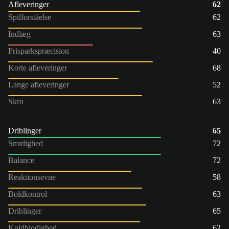
Afleveringer
62
Spilforståelse
62
Indlæg
63
Frisparkspræcision
40
Korte afleveringer
68
Lange afleveringer
52
Skru
63
Driblinger
65
Smidighed
72
Balance
72
Reaktionsevne
58
Boldkontrol
63
Driblinger
65
Koldblodighed
62