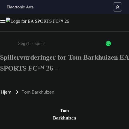
Spillervurderinger for Tom Barkhuizen EA
Enter a minimum of 3 characters or numbers
SPORTS FC™ 26 –
Hjem
Tom Barkhuizen
Tom
Barkhuizen