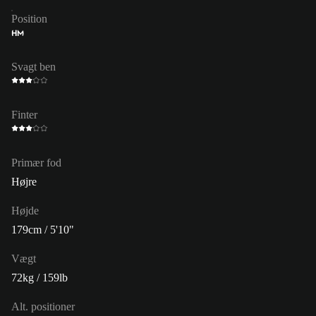
Position
HM
Svagt ben
Finter
Primær fod
Højre
Højde
179cm / 5'10"
Vægt
72kg / 159lb
Alt. positioner