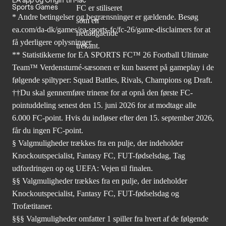
EA app og Origin til Mac
Sports Games
* Andre betingelser og begrænsninger er gældende. Besøg
ea.com/da-dk/games/ea-sports-fc/fc-26/game-disclaimers
for at
få yderligere oplysninger.
** Statistikkerne for EA SPORTS FC™ 26 Football Ultimate
Team™ Verdensturné-sæsonen er kun baseret på gameplay i de
følgende spiltyper: Squad Battles, Rivals, Champions og Draft.
††Du skal gennemføre trinene for at opnå den første FC-
pointuddeling senest den 15. juni 2026 for at modtage alle
6.000 FC-point. Hvis du indløser efter den 15. september 2026,
får du ingen FC-point.
§ Valgmuligheder trækkes fra en pulje, der indeholder
Knockoutspecialist, Fantasy FC, FUT-fødselsdag, Tag
udfordringen op og UEFA: Vejen til finalen.
§§ Valgmuligheder trækkes fra en pulje, der indeholder
Knockoutspecialist, Fantasy FC, FUT-fødselsdag og
Trofætitaner.
§§§ Valgmuligheder omfatter 1 spiller fra hvert af de følgende