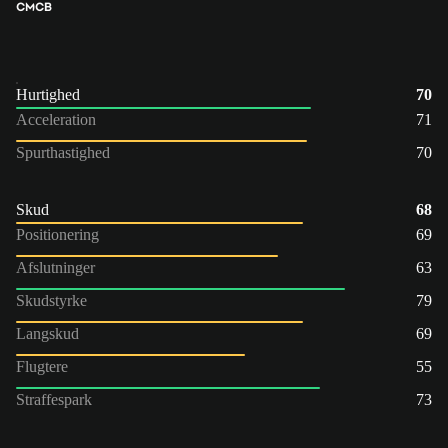
CM
CB
Hurtighed
70
Acceleration
71
Spurthastighed
70
Skud
68
Positionering
69
Afslutninger
63
Skudstyrke
79
Langskud
69
Flugtere
55
Straffespark
73