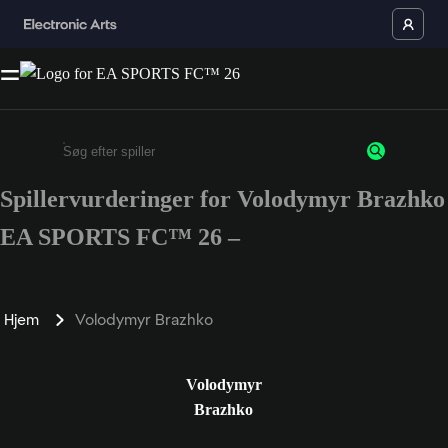
Spillervurderinger for Volodymyr Brazhko
Enter a minimum of 3 characters or numbers
EA SPORTS FC™ 26 –
Hjem
Volodymyr Brazhko
Volodymyr
Brazhko