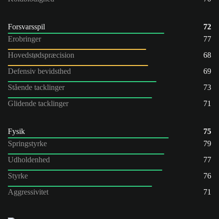
Forsvarsspil
72
Erobringer
77
Hovedstødspræcision
68
Defensiv bevidsthed
69
Stående tacklinger
73
Glidende tacklinger
71
Fysik
75
Springstyrke
79
Udholdenhed
77
Styrke
76
Aggressivitet
71