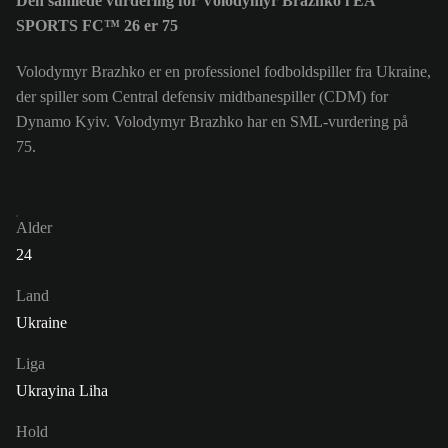
Den samlede vurdering for Volodymyr Brazhko i EA
SPORTS FC™ 26 er 75
Volodymyr Brazhko er en professionel fodboldspiller fra Ukraine,
der spiller som Central defensiv midtbanespiller (CDM) for
Dynamo Kyiv. Volodymyr Brazhko har en SML-vurdering på
75.
Alder
24
Land
Ukraine
Liga
Ukrayina Liha
Hold