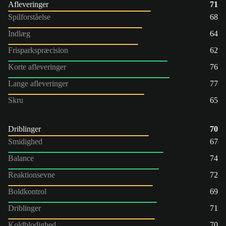
Afleveringer
71
Spilforståelse
68
Indlæg
64
Frisparkspræcision
62
Korte afleveringer
76
Lange afleveringer
77
Skru
65
Driblinger
70
Smidighed
67
Balance
74
Reaktionsevne
72
Boldkontrol
69
Driblinger
71
Koldblodighed
70