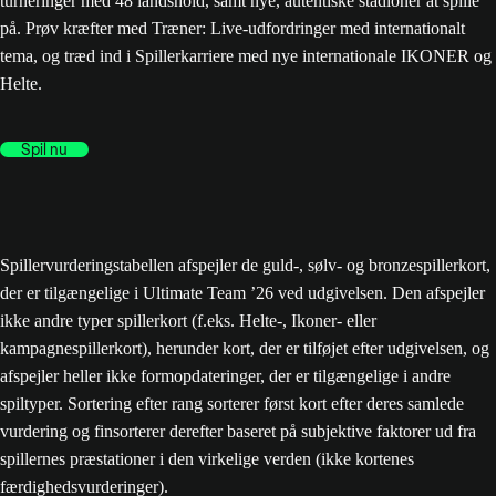
turneringer med 48 landshold, samt nye, autentiske stadioner at spille
på. Prøv kræfter med Træner: Live-udfordringer med internationalt
tema, og træd ind i Spillerkarriere med nye internationale IKONER og
Helte.
Spil nu
Spillervurderingstabellen afspejler de guld-, sølv- og bronzespillerkort,
der er tilgængelige i Ultimate Team ’26 ved udgivelsen. Den afspejler
ikke andre typer spillerkort (f.eks. Helte-, Ikoner- eller
kampagnespillerkort), herunder kort, der er tilføjet efter udgivelsen, og
afspejler heller ikke formopdateringer, der er tilgængelige i andre
spiltyper. Sortering efter rang sorterer først kort efter deres samlede
vurdering og finsorterer derefter baseret på subjektive faktorer ud fra
spillernes præstationer i den virkelige verden (ikke kortenes
færdighedsvurderinger).