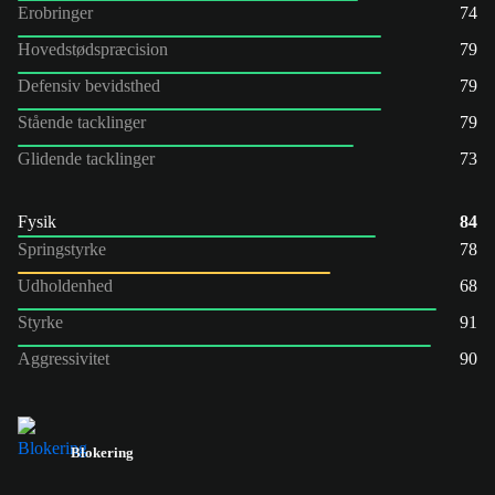
Erobringer
74
Hovedstødspræcision
79
Defensiv bevidsthed
79
Stående tacklinger
79
Glidende tacklinger
73
Fysik
84
Springstyrke
78
Udholdenhed
68
Styrke
91
Aggressivitet
90
Blokering