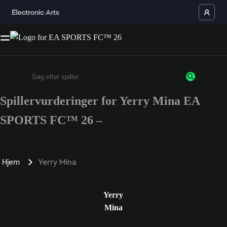
Spillervurderinger for Yerry Mina EA
Enter a minimum of 3 characters or numbers
SPORTS FC™ 26 –
Hjem
Yerry Mina
Yerry
Mina