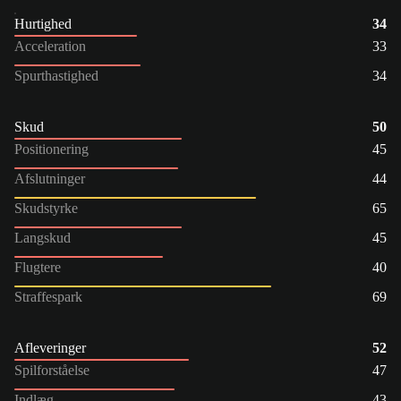
Hurtighed
34
Acceleration
33
Spurthastighed
34
Skud
50
Positionering
45
Afslutninger
44
Skudstyrke
65
Langskud
45
Flugtere
40
Straffespark
69
Afleveringer
52
Spilforståelse
47
Indlæg
43