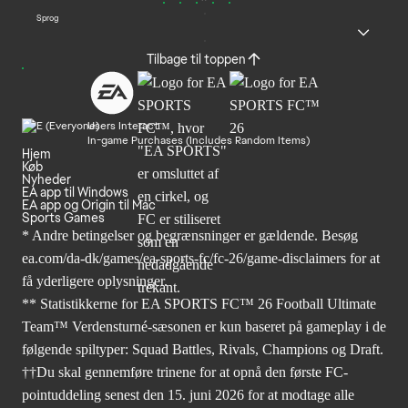
Sprog
Tilbage til toppen
Users Interact
In-game Purchases (Includes Random Items)
Hjem
Køb
Nyheder
EA app til Windows
EA app og Origin til Mac
Sports Games
* Andre betingelser og begrænsninger er gældende. Besøg
ea.com/da-dk/games/ea-sports-fc/fc-26/game-disclaimers
for at
få yderligere oplysninger.
** Statistikkerne for EA SPORTS FC™ 26 Football Ultimate
Team™ Verdensturné-sæsonen er kun baseret på gameplay i de
følgende spiltyper: Squad Battles, Rivals, Champions og Draft.
††Du skal gennemføre trinene for at opnå den første FC-
pointuddeling senest den 15. juni 2026 for at modtage alle