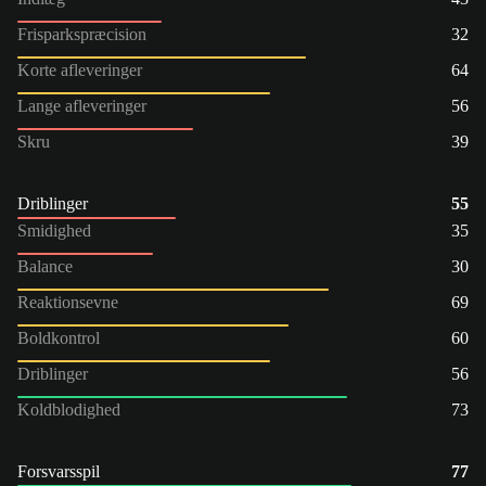
Frisparkspræcision
32
Korte afleveringer
64
Lange afleveringer
56
Skru
39
Driblinger
55
Smidighed
35
Balance
30
Reaktionsevne
69
Boldkontrol
60
Driblinger
56
Koldblodighed
73
Forsvarsspil
77