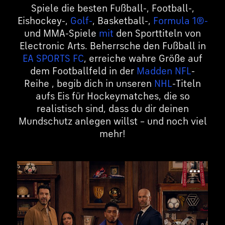
Spiele die besten Fußball-, Football-,
Eishockey-,
Golf-
, Basketball-,
Formula 1®-
und MMA-Spiele
mit
den Sporttiteln von
Electronic Arts. Beherrsche den Fußball in
EA SPORTS FC
, erreiche wahre Größe auf
dem Footballfeld in der
Madden NFL
-
Reihe , begib dich in unseren
NHL
-Titeln
aufs Eis für Hockeymatches, die so
realistisch sind, dass du dir deinen
Mundschutz anlegen willst – und noch viel
mehr!