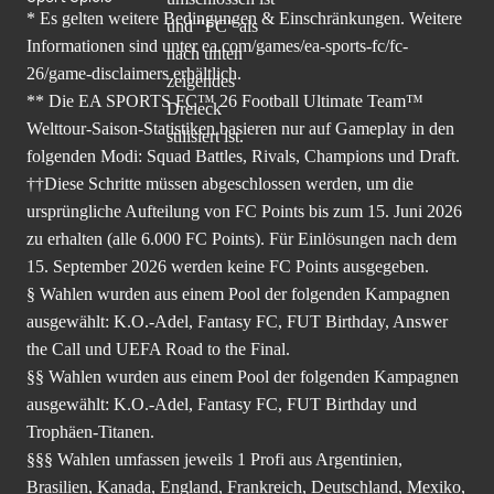
* Es gelten weitere Bedingungen & Einschränkungen. Weitere
Informationen sind unter
ea.com/games/ea-sports-fc/fc-
26/game-disclaimers
erhältlich.
** Die EA SPORTS FC™ 26 Football Ultimate Team™
Welttour-Saison-Statistiken basieren nur auf Gameplay in den
folgenden Modi: Squad Battles, Rivals, Champions und Draft.
††Diese Schritte müssen abgeschlossen werden, um die
ursprüngliche Aufteilung von FC Points bis zum 15. Juni 2026
zu erhalten (alle 6.000 FC Points). Für Einlösungen nach dem
15. September 2026 werden keine FC Points ausgegeben.
§ Wahlen wurden aus einem Pool der folgenden Kampagnen
ausgewählt: K.O.-Adel, Fantasy FC, FUT Birthday, Answer
the Call und UEFA Road to the Final.
§§ Wahlen wurden aus einem Pool der folgenden Kampagnen
ausgewählt: K.O.-Adel, Fantasy FC, FUT Birthday und
Trophäen-Titanen.
§§§ Wahlen umfassen jeweils 1 Profi aus Argentinien,
Brasilien, Kanada, England, Frankreich, Deutschland, Mexiko,