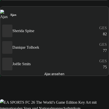
Ajax
GES
Sherida Spitse
82
GES
Danique Tolhoek
77
GES
Joëlle Smits
75
Ajax ansehen