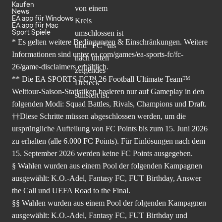
Kaufen
News
EA app für Windows
EA app für Mac
Sport Spiele
* Es gelten weitere Bedingungen & Einschränkungen. Weitere
Informationen sind unter
ea.com/games/ea-sports-fc/fc-
26/game-disclaimers
erhältlich.
** Die EA SPORTS FC™ 26 Football Ultimate Team™
Welttour-Saison-Statistiken basieren nur auf Gameplay in den
folgenden Modi: Squad Battles, Rivals, Champions und Draft.
††Diese Schritte müssen abgeschlossen werden, um die
ursprüngliche Aufteilung von FC Points bis zum 15. Juni 2026
zu erhalten (alle 6.000 FC Points). Für Einlösungen nach dem
15. September 2026 werden keine FC Points ausgegeben.
§ Wahlen wurden aus einem Pool der folgenden Kampagnen
ausgewählt: K.O.-Adel, Fantasy FC, FUT Birthday, Answer
the Call und UEFA Road to the Final.
§§ Wahlen wurden aus einem Pool der folgenden Kampagnen
ausgewählt: K.O.-Adel, Fantasy FC, FUT Birthday und