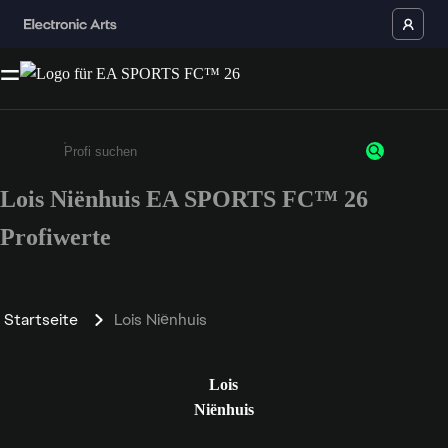
Lois Niënhuis EA SPORTS FC™ 26
Gib mindestens 3 Zeichen oder Ziffern ein
Profiwerte
Startseite
Lois Niënhuis
Lois
Niënhuis