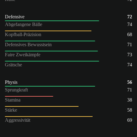
Defensive
72
Abgefangene Bälle
74
Kopfball-Präzision
68
Defensives Bewusstsein
71
Faire Zweikämpfe
73
Grätsche
74
Physis
56
Sprungkraft
71
Stamina
38
Stärke
58
Aggressivität
69