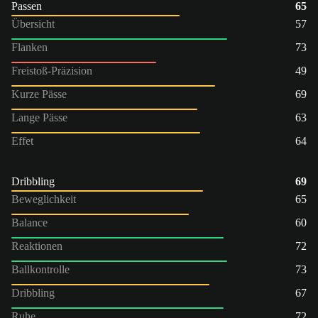
Passen
65
Übersicht
57
Flanken
73
Freistoß-Präzision
49
Kurze Pässe
69
Lange Pässe
63
Effet
64
Dribbling
69
Beweglichkeit
65
Balance
60
Reaktionen
72
Ballkontrolle
73
Dribbling
67
Ruhe
72