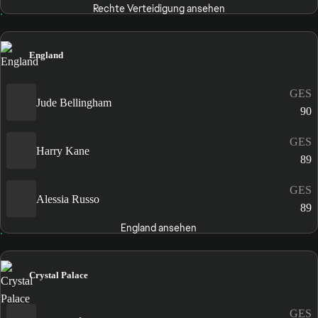
Rechte Verteidigung ansehen
England
GES
Jude Bellingham
90
GES
Harry Kane
89
GES
Alessia Russo
89
England ansehen
Crystal Palace
GES