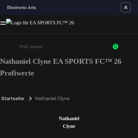
Nathaniel Clyne EA SPORTS FC™ 26
Gib mindestens 3 Zeichen oder Ziffern ein
Profiwerte
Startseite
Nathaniel Clyne
Nathaniel
Clyne