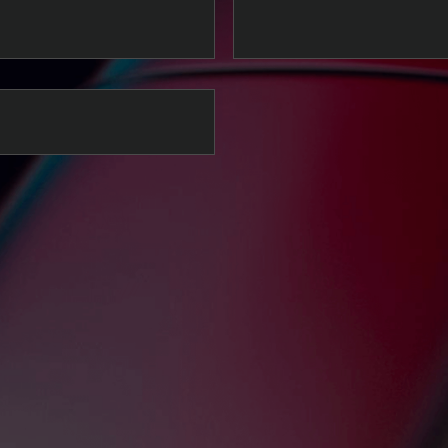
Installation aller Updates, eine Internetverbindung, der Download & di
h. Für den Zugriff auf das F2™ 2026-Saison-Update und bestimmte Inha
n werden.
ate veröffentlicht. Internetverbindung erforderlich.
üsse. Siehe
EA Play
-Nutzungsbedingungen für weitere Informationen.
025 werden nicht auf die Saison 2026 übertragen. Konnersport- und A
Installation aller Updates.
 CHAMPIONSHIP. © 2026 Electronic Arts Inc. EA, EA SPORTS, d
IA FORMULA ONE WORLD CHAMPIONSHIP, GRAND PRIX und damit 
2 FIA FORMULA 2 CHAMPIONSHIP-Logo, FIA FORMULA 2 CHAMPIO
ation Internationale de L'Automobile und werden ausschließlich mit 