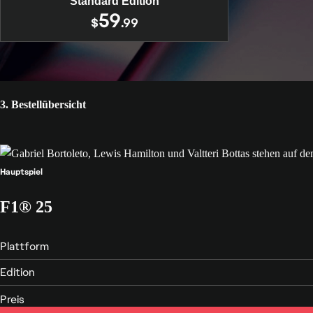
Standard Edition
59
RECHTLICHE HINWEISE UND DATE
$
.99
RÜCKERSTATTUNGEN
3. Bestellübersicht
SOZIALE VERANTWORTUNG VON 
ONLINE-SERVICE-UPDATES
Für deine Region können Umsatzsteuern gelten.
Hauptspiel
© 2026 Electronic Arts Inc.
F1® 25
Plattform
Edition
Preis