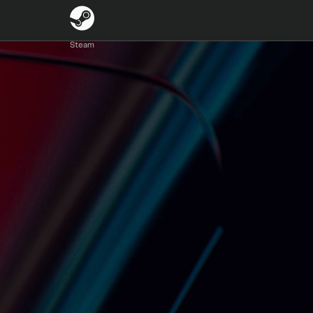
e Installation von EA app (ea.com/ea-app), ein EA-Konto & die
lte sind eine Internetverbindung und alle Spielupdates
Steam
PXGP-Teams können der Saison 2026 der Fahrerkarriere oder My
as EA SPORTS-Logo und Codemasters sind Handelsmarken von
verbundene Marken sind Handelsmarken der Formula One
NSHIP, FIA FORMULA 2, FORMULA 2, F2 und damit im
Lizenz verwendet Alle Rechte vorbehalten.