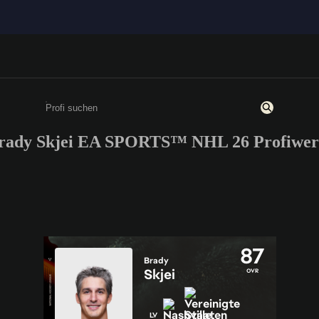
rady Skjei EA SPORTS™ NHL 26 Profiwer
Gib mindestens 3 Zeichen oder Ziffern ein
87
Brady
Skjei
OVR
LV