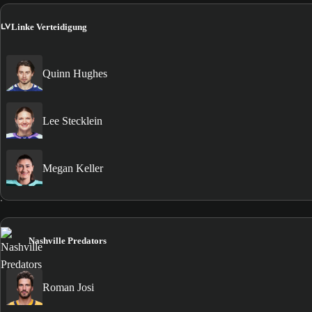
LV
Linke Verteidigung
Quinn Hughes
Lee Stecklein
Megan Keller
Nashville Predators
Roman Josi