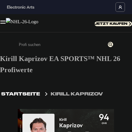
JETZT KAUFEN
Kirill Kaprizov EA SPORTS™ NHL 26
Gib mindestens 3 Zeichen oder Ziffern ein
Profiwerte
STARTSEITE
KIRILL KAPRIZOV
94
Kirill
OVR
Kaprizov