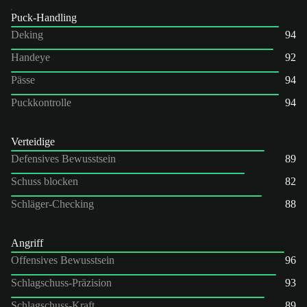
Puck-Handling
Deking
94
Handeye
92
Pässe
94
Puckkontrolle
94
Verteidige
Defensives Bewusstsein
89
Schuss blocken
82
Schläger-Checking
88
Angriff
Offensives Bewusstsein
96
Schlagschuss-Präzision
93
Schlagschuss-Kraft
89