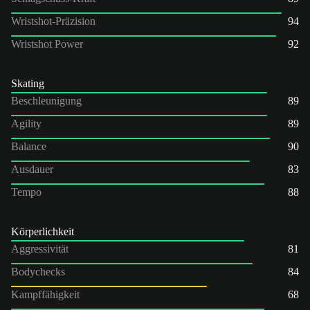
Wristshot-Präzision
94
Wristshot Power
92
Skating
Beschleunigung
89
Agility
89
Balance
90
Ausdauer
83
Tempo
88
Körperlichkeit
Aggressivität
81
Bodychecks
84
Kampffähigkeit
68