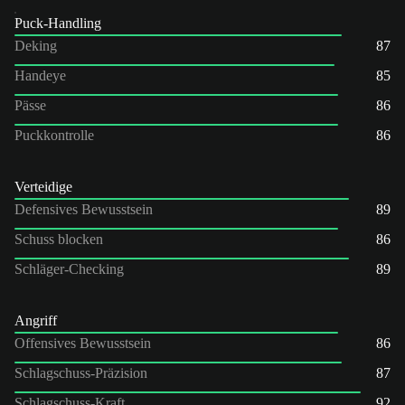
Puck-Handling
Deking
87
Handeye
85
Pässe
86
Puckkontrolle
86
Verteidige
Defensives Bewusstsein
89
Schuss blocken
86
Schläger-Checking
89
Angriff
Offensives Bewusstsein
86
Schlagschuss-Präzision
87
Schlagschuss-Kraft
92