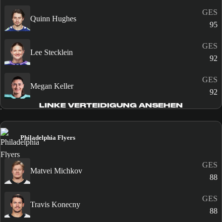
GES
Quinn Hughes
95
GES
Lee Stecklein
92
GES
Megan Keller
92
LINKE VERTEIDIGUNG ANSEHEN
Philadelphia Flyers
GES
Matvei Michkov
88
GES
Travis Konecny
88