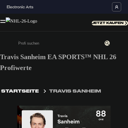
JETZT KAUFEN
Travis Sanheim EA SPORTS™ NHL 26
Gib mindestens 3 Zeichen oder Ziffern ein
Profiwerte
STARTSEITE
TRAVIS SANHEIM
88
Travis
OVR
Sanheim