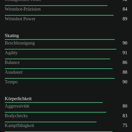
Wristshot-Präzision
84
Wristshot Power
89
Skating
Beschleunigung
90
Agility
91
Balance
86
Ausdauer
88
Tempo
90
Körperlichkeit
Aggressivität
80
Bodychecks
83
Kampffähigkeit
75