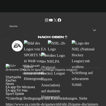
Sprache
NACH OBEN
Milde Gewalt
Käufe im Spiel (zufällige Objekte möglich)
Nutzerinteraktion
Startseite
Kaufen
News
EA app für Windows
EA app für Mac
Sport Spiele
*Unterliegt Bedingungen und Einschränkungen. Siehe
https://www.ea.com/de-de/games/nhl/nhl-26/game-disclaimers