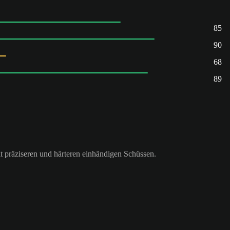
85
90
68
89
t präziseren und härteren einhändigen Schüssen.