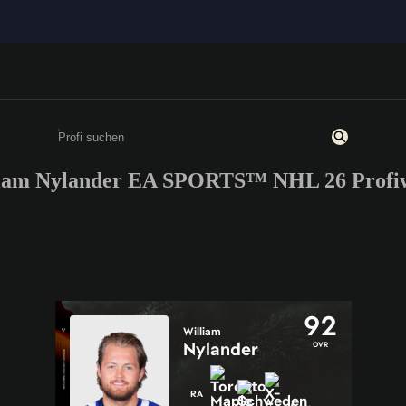
iam Nylander EA SPORTS™ NHL 26 Profi
Gib mindestens 3 Zeichen oder Ziffern ein
92
William
Nylander
OVR
RA