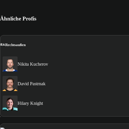
Ähnliche Profis
RA
Rechtsaußen
Nikita Kucherov
David Pastrnak
Hilary Knight