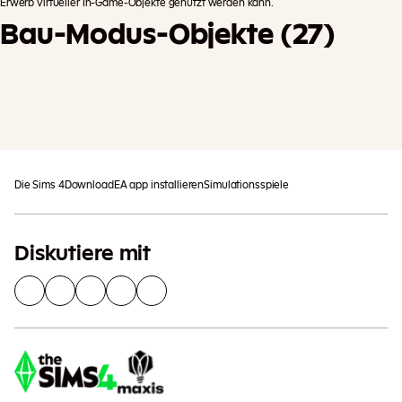
Erwerb virtueller In-Game-Objekte genutzt werden kann.
Bau-Modus-Objekte (27)
Es können zusätzliche Steuern
In Den Einkaufswagen
anfallen
Die Sims 4
Download
EA app installieren
Simulationsspiele
Diskutiere mit