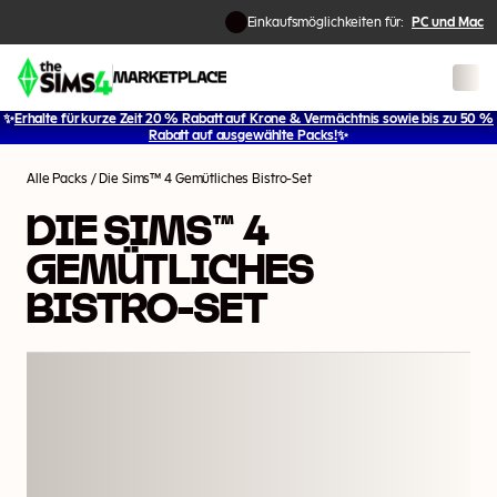
Einkaufsmöglichkeiten für:
PC und Mac
✨
Erhalte für kurze Zeit 20 % Rabatt auf Krone & Vermächtnis sowie bis zu 50 %
1
/
2
Rabatt auf ausgewählte Packs!
✨
Alle Packs
/
Die Sims™ 4 Gemütliches Bistro-Set
DIE SIMS™ 4
GEMÜTLICHES
BISTRO-SET