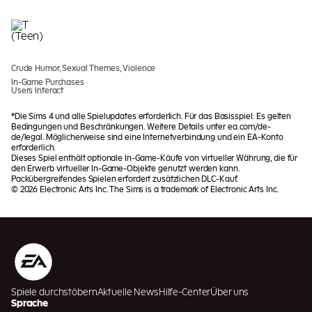
Crude Humor, Sexual Themes, Violence
In-Game Purchases
Users Interact
*Die Sims 4 und alle Spielupdates erforderlich. Für das Basisspiel: Es gelten
Bedingungen und Beschränkungen. Weitere Details unter ea.com/de-
de/legal. Möglicherweise sind eine Internetverbindung und ein EA-Konto
erforderlich.
Dieses Spiel enthält optionale In-Game-Käufe von virtueller Währung, die für
den Erwerb virtueller In-Game-Objekte genutzt werden kann.
Packübergreifendes Spielen erfordert zusätzlichen DLC-Kauf.
© 2026 Electronic Arts Inc. The Sims is a trademark of Electronic Arts Inc.
Spiele durchstöbern
Aktuelle News
Hilfe-Center
Über uns
Sprache