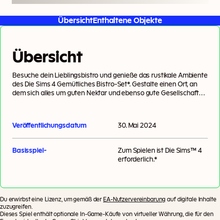
Übersicht
Enthaltene Objekte
Übersicht
Besuche dein Lieblingsbistro und genieße das rustikale Ambiente
des Die Sims 4 Gemütliches Bistro-Set*. Gestalte einen Ort, an
dem sich alles um guten Nektar und ebenso gute Gesellschaft
dreht. Dekoriere dein Traumbistro mit klassischen und beliebten
Elementen, wie Holzverkleidungen, polierten Metallakzenten und
gepflegten Vintagemöbeln. Serviere den feinsten Nektar bei
Veröffentlichungsdatum
30. Mai 2024
Nacht und den besten Kaffee am Tag. Statte dein Bistro mit
Kerzenschein und klassischem Dekor aus und schaffe den
perfekten Ort für deine Sims, um sich mit Freund:innen oder
Basisspiel-
Zum Spielen ist
Die Sims™ 4
einem Date zu treffen.
erforderlich.*
Du erwirbst eine Lizenz, um gemäß der
EA-Nutzervereinbarung
auf digitale Inhalte
zuzugreifen.
Dieses Spiel enthält optionale In-Game-Käufe von virtueller Währung, die für den