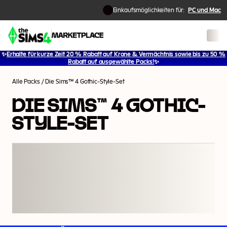
Einkaufsmöglichkeiten für:
PC und Mac
✨
Erhalte für kurze Zeit 20 % Rabatt auf Krone & Vermächtnis sowie bis zu 50 %
1
/
2
Rabatt auf ausgewählte Packs!
✨
Alle Packs
/
Die Sims™ 4 Gothic-Style-Set
DIE SIMS™ 4 GOTHIC-
STYLE-SET