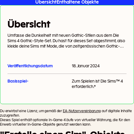
Übersicht
Enthaltene Objekte
Übersicht
Umfasse die Dunkelheit mit neuen Gothic-Stilen aus dem Die
Sims 4 Gothic-Style-Set. Du hast für dieses Set abgestimmt, also
kleide deine Sims mit Mode, die von zeitgenössischen Gothic-
Trends inspiriert ist, mit Netzstoffen, Leder und einem düsteren
Make-up. Vielseitigkeit muss nicht immer bunt sein. Manchmal
geht es um Texturen und Verzierungen. Setze mit Netzstoff,
Veröffentlichungsdatum
18. Januar 2024
Gürteln, Schnallen, Bändern und Körpergurten Akzente. Deine
Sims leben ihre dunkle Seite mit Plateauschuhen und Silhouetten
aus, die perfekt für den Alltag, Partys oder jede andere Situation
Basisspiel-
Zum Spielen ist
Die Sims™ 4
geeignet sind, in denen sie auffallen wollen.
erforderlich.*
Du erwirbst eine Lizenz, um gemäß der
EA-Nutzervereinbarung
auf digitale Inhalte
zuzugreifen.
Dieses Spiel enthält optionale In-Game-Käufe von virtueller Währung, die für den
Erwerb virtueller In-Game-Objekte genutzt werden kann.