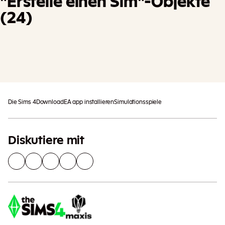
"Erstelle einen Sim"-Objekte
(24)
Es können zusätzliche Steuern
In Den Einkaufswagen
anfallen
Die Sims 4
Download
EA app installieren
Simulationsspiele
Diskutiere mit