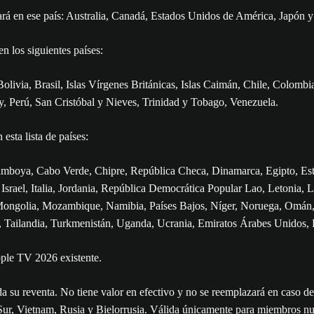
onará en ese país: Australia, Canadá, Estados Unidos de América, Japón
n los siguientes países:
livia, Brasil, Islas Vírgenes Británicas, Islas Caimán, Chile, Colomb
 Perú, San Cristóbal y Nieves, Trinidad y Tobago, Venezuela.
esta lista de países:
amboya, Cabo Verde, Chipre, República Checa, Dinamarca, Egipto, Esto
Israel, Italia, Jordania, República Democrática Popular Lao, Letonia,
ngolia, Mozambique, Namibia, Países Bajos, Níger, Noruega, Omán, Fil
án, Tailandia, Turkmenistán, Uganda, Ucrania, Emiratos Árabes Unidos
pple TV 2026 existente.
ida su reventa. No tiene valor en efectivo y no se reemplazará en caso 
el Sur, Vietnam, Rusia y Bielorrusia. Válida únicamente para miembros n