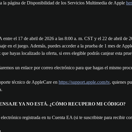
ita la página de Disponibilidad de los Servicios Multimedia de Apple
he
e el 17 de abril de 2026 a las 8:00 a. m. CST y el 22 de abril de 202
je en el juego. Además, puedes acceder a la prueba de 1 mes de Apple 
ue hayas localizado la oferta, si eres elegible podrás canjear esta pr
nviaremos un enlace por correo electrónico para que hagas el mismo proc
soporte técnico de AppleCare en
https://support.apple.com/tv
, quienes pu
a.
MENSAJE YA NO ESTÁ. ¿CÓMO RECUPERO MI CÓDIGO?
o electrónico registrada en tu Cuenta EA (si te suscribiste para recibir c
?