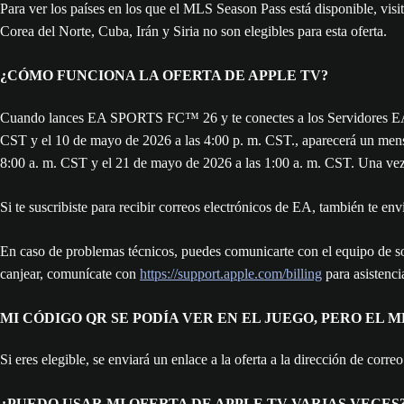
Para ver los países en los que el MLS Season Pass está disponible, vis
Corea del Norte, Cuba, Irán y Siria no son elegibles para esta oferta.
¿CÓMO FUNCIONA LA OFERTA DE APPLE TV?
Cuando lances EA SPORTS FC™ 26 y te conectes a los Servidores EA entr
CST y el 10 de mayo de 2026 a las 4:00 p. m. CST., aparecerá un mensa
8:00 a. m. CST y el 21 de mayo de 2026 a las 1:00 a. m. CST. Una vez q
Si te suscribiste para recibir correos electrónicos de EA, también te e
En caso de problemas técnicos, puedes comunicarte con el equipo de 
canjear, comunícate con
https://support.apple.com/billing
para asistenci
MI CÓDIGO QR SE PODÍA VER EN EL JUEGO, PERO EL 
Si eres elegible, se enviará un enlace a la oferta a la dirección de corre
¿PUEDO USAR MI OFERTA DE APPLE TV VARIAS VECES