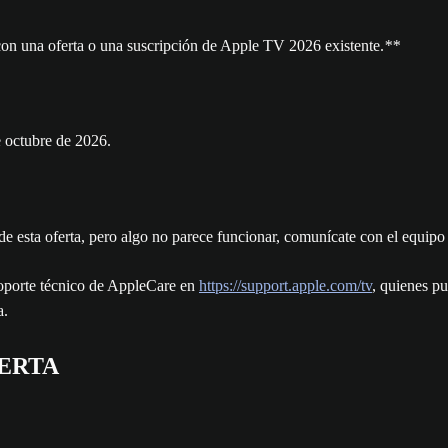
con una oferta o una suscripción de Apple TV 2026 existente.
**
e octubre de 2026.
do de esta oferta, pero algo no parece funcionar, comunícate con el equi
soporte técnico de AppleCare en
https://support.apple.com/tv
, quienes pu
a.
FERTA