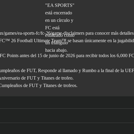
x/games/ea-sports-fc/fc-26/game-disclaimers para conocer más
detalles
C™ 26 Football Ultimate Team™ se basan únicamente en la jugabilida
 FC Points antes del 15 de junio de 2026 para recibir todos los 6,000 F
, Cumpleaños de FUT, Responde al llamado y Rumbo a la final de la UE
Aniversario de FUT y Titanes de trofeo.
 Cumpleaños de FUT y Titanes de trofeos.