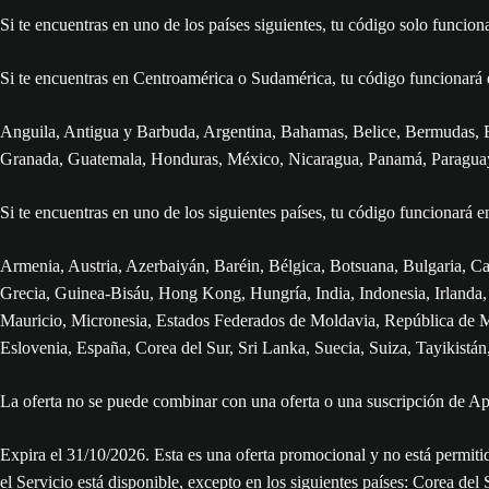
Si te encuentras en uno de los países siguientes, tu código solo funci
Si te encuentras en Centroamérica o Sudamérica, tu código funcionará e
Anguila, Antigua y Barbuda, Argentina, Bahamas, Belice, Bermudas, Bo
Granada, Guatemala, Honduras, México, Nicaragua, Panamá, Paraguay,
Si te encuentras en uno de los siguientes países, tu código funcionará en 
Armenia, Austria, Azerbaiyán, Baréin, Bélgica, Botsuana, Bulgaria, C
Grecia, Guinea-Bisáu, Hong Kong, Hungría, India, Indonesia, Irlanda, 
Mauricio, Micronesia, Estados Federados de Moldavia, República de Mo
Eslovenia, España, Corea del Sur, Sri Lanka, Suecia, Suiza, Tayikist
La oferta no se puede combinar con una oferta o una suscripción de A
Expira el 31/‌10/‌2026. Esta es una oferta promocional y no está permit
el Servicio está disponible, excepto en los siguientes países: Corea d