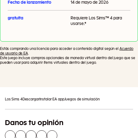
Fecha de lanzamiento
14 de mayo de 2026
disponibles por tiempo limitado**). La mismísima Lady Bridgerton
sonreiría ante la abundante mesa del banquete, la deslumbrante
pista de baile y la bandeja de macarrones de tu atractivo evento.
gratuita
Requiere
Los Sims™ 4
para
El romance puede estar esperando detrás de cada máscara, al
usarse.*
igual que ocurrió con Sophie y Benedict. Asume el papel de pirata
chic como Colin y Penelope o encarna la valentía de Juana de
Arco como Eloise.
Estás comprando una licencia para acceder a contenido digital según el
Acuerdo
de usuario de EA
.
Este juego incluye compras opcionales de moneda virtual dentro del juego que se
pueden usar para adquirir ítems virtuales dentro del juego.
Agregar Al Carrito
Pueden aplicarse impuestos adicionales
Los Sims 4
Descargar
Instalar EA app
Juegos de simulación
Danos tu opinión