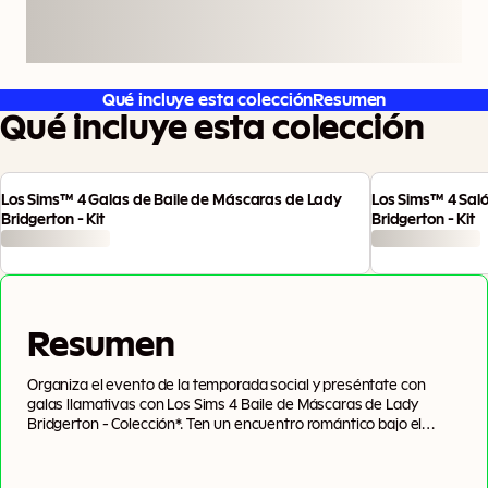
Qué incluye esta colección
Resumen
Qué incluye esta colección
Los Sims™ 4 Galas de Baile de Máscaras de Lady
Los Sims™ 4 Sal
Bridgerton - Kit
Bridgerton - Kit
Resumen
Organiza el evento de la temporada social y preséntate con
galas llamativas con Los Sims 4 Baile de Máscaras de Lady
Bridgerton - Colección*. Ten un encuentro romántico bajo el
cenador Residencia Bridgerton, comparte un momento tierno
con el piano Residencia Bridgerton y comparte la alegría de una
nueva llegada con la cuna Regalo de la Cigüeña (artículos