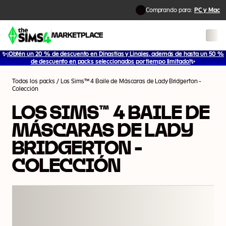
Comprando para:
PC y Mac
✨
¡Obtén un 20 % de descuento en Dinastías y Linajes, además de hasta un 50 %
1
/
5
de descuento en packs seleccionados por tiempo limitado!
✨
Todos los packs
/
Los Sims™ 4 Baile de Máscaras de Lady Bridgerton -
Colección
LOS SIMS™ 4 BAILE DE
MÁSCARAS DE LADY
BRIDGERTON -
COLECCIÓN