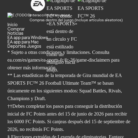
Interacción de usuarios
Compras dentro del juego (Incluye artículos aleatorios)
Inicio
Comprar
Noticias
EA app para Windows
EA app para Mac
Deportes Juegos
* Sujeto a otras condiciones y limitaciones. Consulta
ea.com/es/games/ea-sports-fc/fc-26/game-disclaimers para
obtener
más información.
** Las estadísticas de la temporada de Gira mundial de EA
SPORTS FC™ 26 Football Ultimate Team™ se basan
únicamente en los siguientes modos: Squad Battles, Rivals,
Champions y Draft.
††Debes completar los pasos para conseguir la distribución
inicial de FC Points antes del 15 de junio de 2026 para recibir
los 6000 FC Points. Si canjeas después del 15 de septiembre de
2026, no recibirás FC Points.
§ Elecciones extraídas de Leyenda de eliminatorias, Fantasy