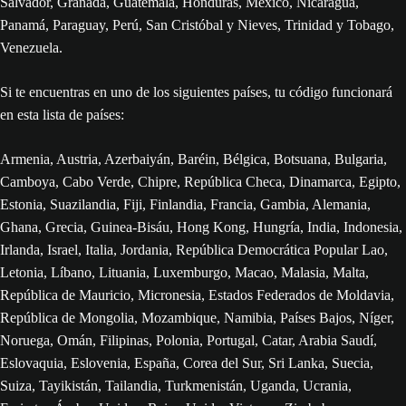
Salvador, Granada, Guatemala, Honduras, México, Nicaragua,
Panamá, Paraguay, Perú, San Cristóbal y Nieves, Trinidad y Tobago,
Venezuela.
Si te encuentras en uno de los siguientes países, tu código funcionará
en esta lista de países:
Armenia, Austria, Azerbaiyán, Baréin, Bélgica, Botsuana, Bulgaria,
Camboya, Cabo Verde, Chipre, República Checa, Dinamarca, Egipto,
Estonia, Suazilandia, Fiji, Finlandia, Francia, Gambia, Alemania,
Ghana, Grecia, Guinea-Bisáu, Hong Kong, Hungría, India, Indonesia,
Irlanda, Israel, Italia, Jordania, República Democrática Popular Lao,
Letonia, Líbano, Lituania, Luxemburgo, Macao, Malasia, Malta,
República de Mauricio, Micronesia, Estados Federados de Moldavia,
República de Mongolia, Mozambique, Namibia, Países Bajos, Níger,
Noruega, Omán, Filipinas, Polonia, Portugal, Catar, Arabia Saudí,
Eslovaquia, Eslovenia, España, Corea del Sur, Sri Lanka, Suecia,
Suiza, Tayikistán, Tailandia, Turkmenistán, Uganda, Ucrania,