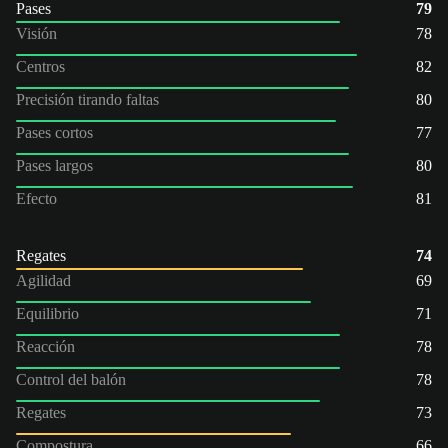
Pases
79
Visión
78
Centros
82
Precisión tirando faltas
80
Pases cortos
77
Pases largos
80
Efecto
81
Regates
74
Agilidad
69
Equilibrio
71
Reacción
78
Control del balón
78
Regates
73
Compostura
66