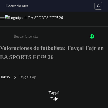
Valoraciones de futbolista: Fayçal Fajr en
Escribe un mínimo de 3 caracteres o números.
EA SPORTS FC™ 26
Inicio
Fayçal Fajr
Fayçal
Fajr