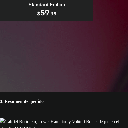
transferirán a la temporada 2026. Los equipos de Konnersport
Standard Edition
59
o APXGP no se pueden añadir a la temporada 2026 de Carrera
$
.99
como Piloto ni a Mi Equipo.
†††Requiere F1® 25 (se vende por separado), todas las
actualizaciones del juego
Juego F1® 2025: un producto oficial del FIA FORMULA
ONE WORLD CHAMPIONSHIP. © 2026 Electronic Arts
Inc. EA, EA SPORTS, el logotipo de EA SPORTS y
Codemasters son marcas comerciales de Electronic Arts Inc. El
logotipo de F1 FORMULA 1 y de F1, FORMULA 1, F1, FIA
FORMULA ONE WORLD CHAMPIONSHIP, GRAND
PRIX y las marcas relacionadas son marcas comerciales de
Formula One Licensing BV, una compañía de Formula 1. El
logotipo de F2 FIA FORMULA 2 CHAMPIONSHIP, FIA
3. Resumen del pedido
FORMULA 2 CHAMPIONSHIP, FIA FORMULA 2,
FORMULA 2, F2 y las marcas relacionadas son marcas
comerciales de la Fédération Internationale de l’Automobile y
se utilizan exclusivamente con licencia. Todos los derechos