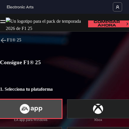
COMPRAR
AHORA
F1® 25
Idioma
Consigue F1® 25
VOLVER ARRIBA
1. Selecciona tu plataforma
Uso de alcohol, Lenguaje moderado
Interacción de usuarios
Compras dentro del juego
Inicio
Comprar
Noticias
EA app para Windows
Xbox
EA app para Windows
EA app para Mac