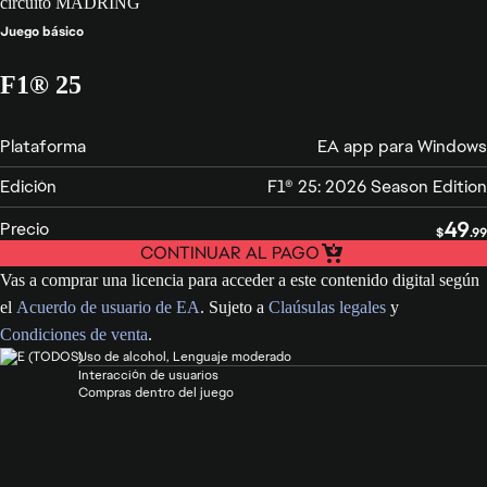
reservados.
Juego básico
F1® 25
AYUDA
Plataforma
EA app para Windows
INFORMACIÓN LEGAL Y
PRIVACIDAD
Edición
F1® 25: 2026 Season Edition
49
Precio
$
.99
CONTINUAR AL PAGO
REEMBOLSOS
Vas a comprar una licencia para acceder a este contenido digital según
el
Acuerdo de usuario de EA
. Sujeto a
Claúsulas legales
y
RESPONSABILIDAD SOCIAL
Condiciones de venta
.
CORPORATIVA
Uso de alcohol, Lenguaje moderado
Interacción de usuarios
ACTUALIZACIONES DEL
Compras dentro del juego
SERVICIO ONLINE
Es posible que se apliquen impuestos de venta en su región
© 2026 Electronic Arts Inc.