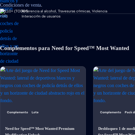
Condiciones de venta
.
Referencia al alcohol, Travesuras cómicas, Violencia
Interacción de usuarios
Complementos para Need for Speed™ Most Wanted
Complemento
Lote
Complemento
Pack d
Need for Speed™ Most Wanted Premium
Desbloqueo 1 de modi
Modification Unlock
for Speed™ Most Wa