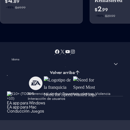
4
Remastered
$
.89
2
$69.99
-93%
$
.99
$29.99
-90%
Idioma
Volver arriba
Referencia al alcohol, Travesuras cómicas, Violencia
Interacción de usuarios
EA app para Windows
EA app para Mac
Conducción Juegos