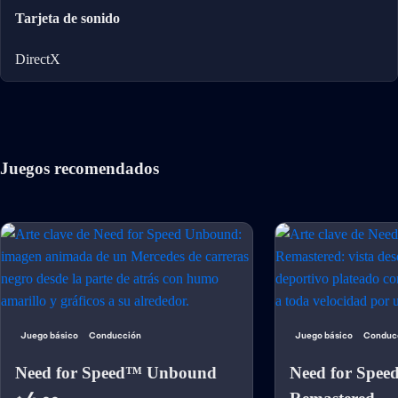
Tarjeta de sonido
DirectX
Juegos recomendados
Juego básico
Conducción
Juego básico
Conduc
Need for Speed™ Unbound
Need for Spee