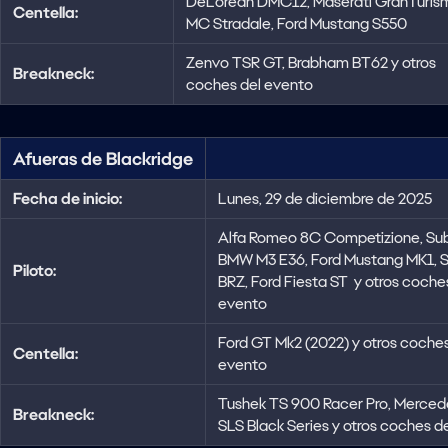
DeLorean DMC12, Maserati GranTuris
Centella:
MC Stradale, Ford Mustang S550
Zenvo TSR GT, Brabham BT62 y otros
Breakneck:
coches del evento
Afueras de Blackridge
Fecha de inicio:
Lunes, 29 de diciembre de 2025
Alfa Romeo 8C Competizione, Su
BMW M3 E36, Ford Mustang MK1, 
Piloto:
BRZ, Ford Fiesta ST y otros coche
evento
Ford GT Mk2 (2022) y otros coches
Centella:
evento
Tushek TS 900 Racer Pro, Merce
Breakneck:
SLS Black Series y otros coches d