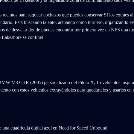
de Policía de Lakeshore y la implacable zona de confinamiento cada ve
 recintos para saquear cochazos que puedes conservar SI los extraes al
dario. Está buscando talento, actuando como titiritero, organizando ev
mos de desvelar dónde puedes encontrar por primera vez en NFS una moto
ue Lakeshore se confine!
el BMW M3 GTR (2005) personalizado del Piloto X, 15 vehículos inspira
ento con estos vehículos extrayéndolos para quedártelos y usarlos en e