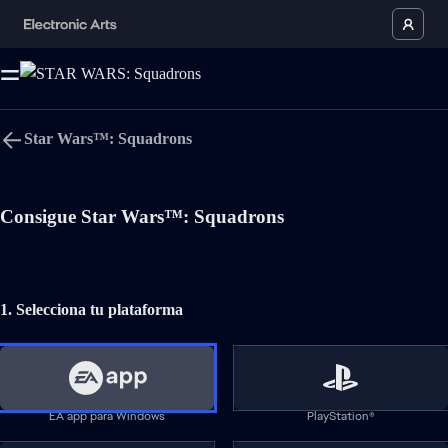
Star Wars™: Squadrons
Idioma
Consigue Star Wars™: Squadrons
Volver arriba
1. Selecciona tu plataforma
Violencia de fantasía, Lenguaje moderado
EA app para Windows
EA app para Mac
Acción en primera persona Juegos
EA app para Windows
PlayStation®