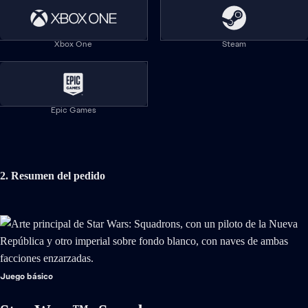
Ayuda
Xbox One
Steam
Información legal y privacidad
Reembolsos
Epic Games
Responsabilidad social corporativa
Actualizaciones del servicio online
2. Resumen del pedido
Es posible que se apliquen impuestos de venta en su región
© 2026 Electronic Arts Inc.
Juego básico