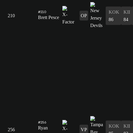
#210
KOK
KII
210
OP
Brett Pesce
86
84
#256
KOK
KII
Ryan
256
VP