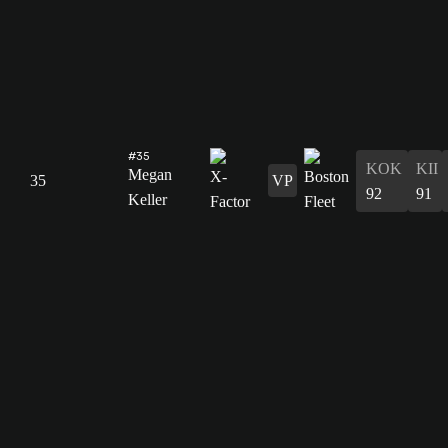
#35
KOK
KII
Megan
35
VP
92
91
Keller