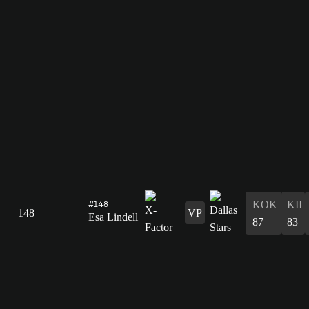
#148
KOK
KII
148
VP
Esa Lindell
87
83