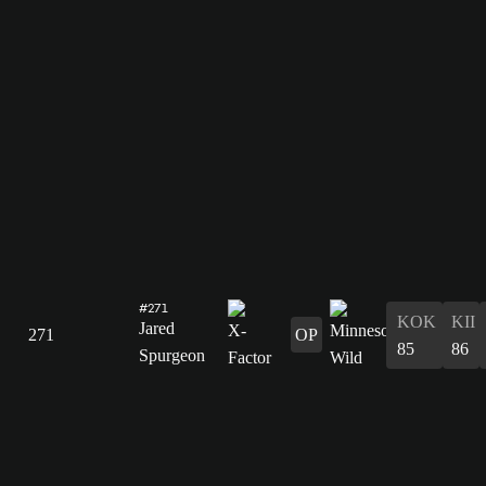
#271
KOK
KII
Jared
271
OP
85
86
Spurgeon