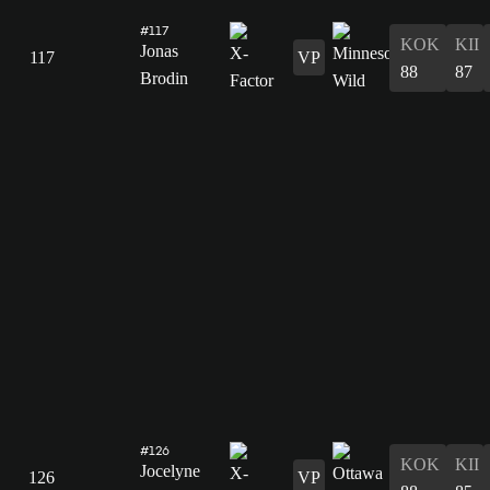
#117
KOK
KII
Jonas
117
VP
88
87
Brodin
#126
KOK
KII
Jocelyne
126
VP