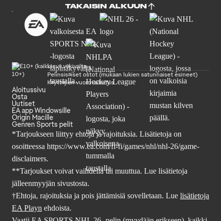
TAKAISIN ALKUUN
Lievä väkivalta
Pelinsisäiset ostot (mukaan lukien satunnaiset esineet)
Käyttäjien vuorovaikutus
Aloitussivu
Osta
Uutiset
EA app Windowsille
Origin Macille
Genren Sports pelit
*Tarjoukseen liittyy ehtoja ja rajoituksia. Lisätietoja on
osoitteessa
https://www.ea.com/fi-fi/games/nhl/nhl-26/game-
disclaimers
.
**Tarjoukset voivat vaihdella tai muuttua. Lue lisätietoja
jälleenmyyjän sivustosta.
†Ehtoja, rajoituksia ja pois jättämisiä sovelletaan. Lue
lisätietoja
EA Playn
ehdoista.
Vaatii EA SPORTS NHL 26 -pelin (myydään erikseen), kaikki