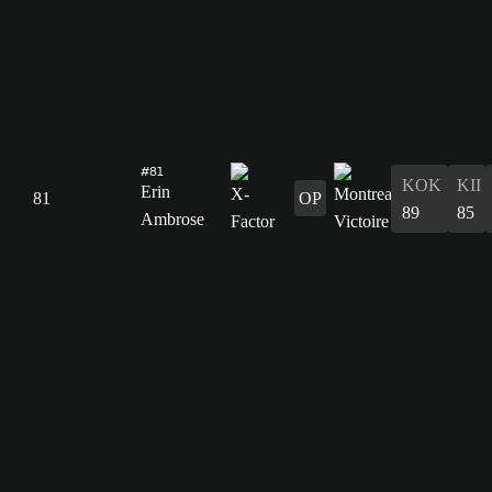
#81
KOK
KII
Erin
81
OP
89
85
Ambrose