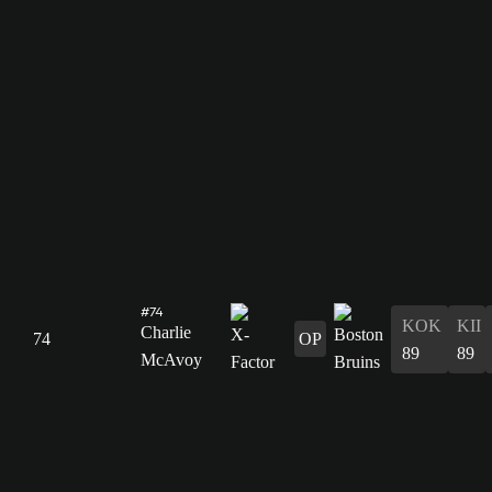
#74
KOK
KII
Charlie
74
OP
89
89
McAvoy