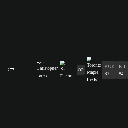
#277
KOK
KII
Christopher
277
OP
85
84
Tanev