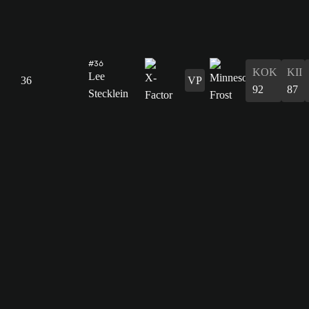
#36
KOK
KII
Lee
36
VP
92
87
Stecklein