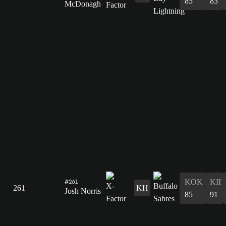
85
83
McDonagh
#261
KOK
KII
261
KH
Josh Norris
85
91