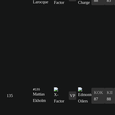
88
85
Larocque
#135
KOK
KII
Mattias
135
VP
87
88
Ekholm