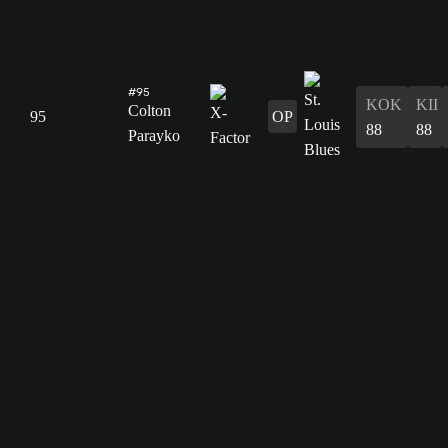
#95
KOK
KII
Colton
95
OP
88
88
Parayko