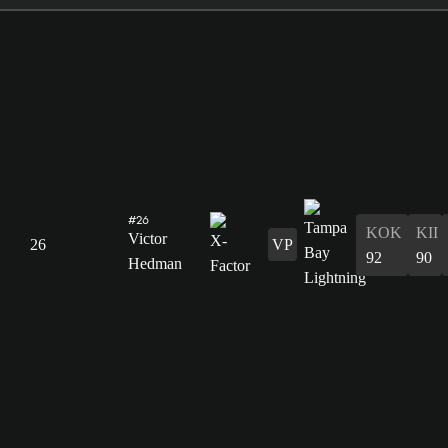
#26
KOK
KII
Victor
26
VP
92
90
Hedman