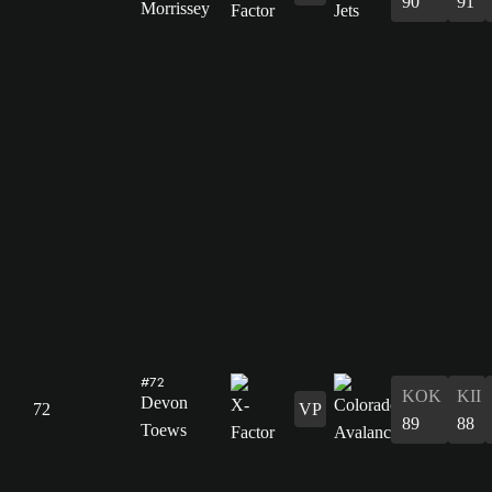
90
91
Morrissey
#72
KOK
KII
Devon
72
VP
89
88
Toews