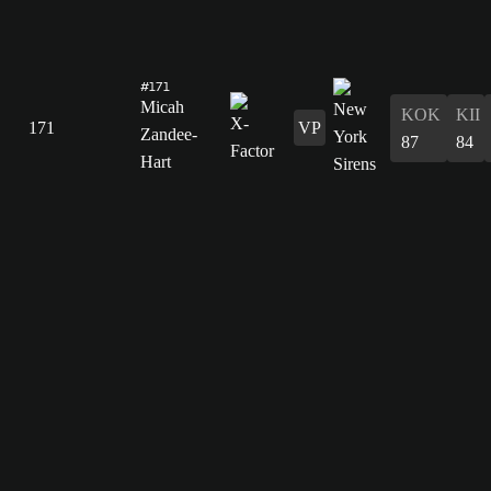
#171
Micah
KOK
KII
171
VP
Zandee-
87
84
Hart