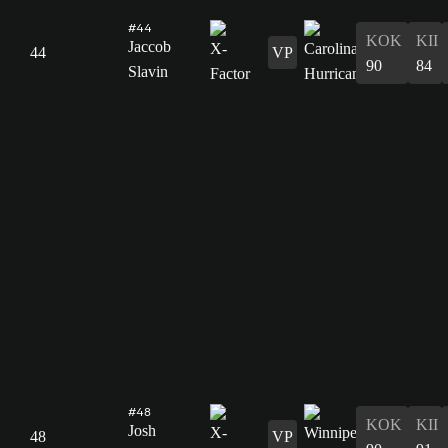
#44
KOK
KII
Jaccob
44
VP
90
84
Slavin
#48
KOK
KII
Josh
48
VP