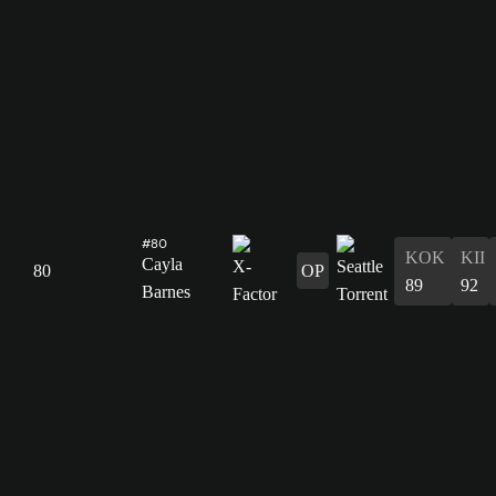
#80
KOK
KII
Cayla
80
OP
89
92
Barnes