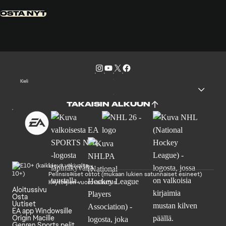
OSTA NYT
Kieli
TAKAISIN ALKUUN
Lievä väkivalta
Pelinsisäiset ostot (mukaan lukien satunnaiset esineet)
Käyttäjien vuorovaikutus
Aloitussivu
Osta
Uutiset
EA app Windowsille
Origin Macille
Genren Sports pelit