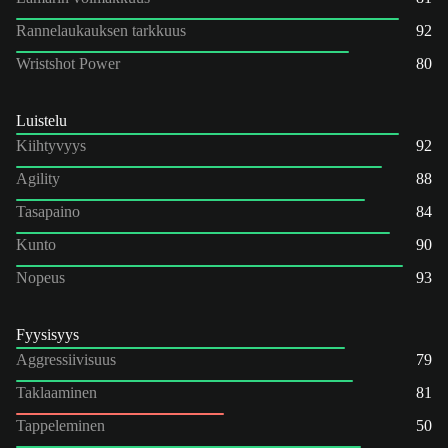
Rannelaukauksen tarkkuus
92
Wristshot Power
80
Luistelu
Kiihtyvyys
92
Agility
88
Tasapaino
84
Kunto
90
Nopeus
93
Fyysisyys
Aggressiivisuus
79
Taklaaminen
81
Tappeleminen
50