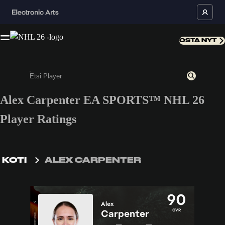
OSTA NYT
Alex Carpenter EA SPORTS™ NHL 26
Kirjoita vähintään kolme merkkiä tai numeroa
Player Ratings
KOTI
ALEX CARPENTER
90
Alex
OVR
Carpenter