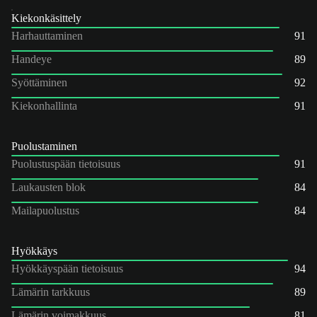
Kiekonkäsittely
Harhauttaminen
91
Handeye
89
Syöttäminen
92
Kiekonhallinta
91
Puolustaminen
Puolustuspään tietoisuus
91
Laukausten blok
84
Mailapuolustus
84
Hyökkäys
Hyökkäyspään tietoisuus
94
Lämärin tarkkuus
89
Lämärin voimakkuus
81