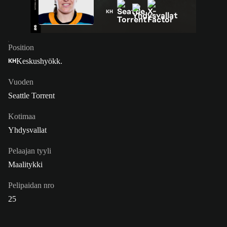
KH
Position
Keskushyökk.
KH
Vuoden
Seattle Torrent
Kotimaa
Yhdysvallat
Pelaajan tyyli
Maalitykki
Pelipaidan nro
25