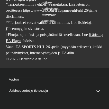
*Tarjoukseen liittyy ehtoja ja rajoituksia. Lisätietoja on
osoitteessa
https://www.ea.com/fi-fi/games/nhl/nhl-26/game-
disclaimers
.
**Tarjoukset voivat vaihdella tai muuttua. Lue lisätietoja
jälleenmyyjän sivustosta.
†Ehtoja, rajoituksia ja pois jättämisiä sovelletaan. Lue
lisätietoja
EA Playn
ehdoista.
Vaatii EA SPORTS NHL 26 -pelin (myydään erikseen), kaikki
pelipäivitykset, Internet-yhteyden ja EA-tilin.
© 2026 Electronic Arts Inc.
Auttaa
Juridiset tiedot ja tietosuoja