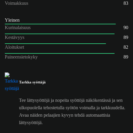
Voimakkuus
83
Yleinen
Kurinalaisuus
90
Kestävyys
89
Aloitukset
82
Paineensietokyky
89
Tarkka syöttäjä
Tee lättysyöttöjä ja nopeita syöttöjä näkökentässä ja sen
ulkopuolella tehostetulla syötön voimalla ja tarkkuudella.
Avaa näiden pelaajien kyvyn tehdä automaattisia
lättysyöttöjä.