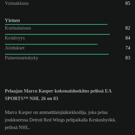
Voimakkuus
85
Yleinen
Kurinalaisuus
82
Kestävyys
84
Aloitukset
74
Paineensietokyky
83
Pelaajan Marco Kasper kokonaisluokitus pelissä EA
SPORTS™ NHL 26 on 83
Marco Kasper on ammattilaisjääkiekkoilija, joka pelaa
joukkueessa Detroit Red Wings pelipaikalla Keskushyökk.
pelissä NHL.