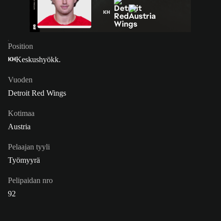
KH
Position
Keskushyökk.
KH
Vuoden
Detroit Red Wings
Kotimaa
Austria
Pelaajan tyyli
Työmyyrä
Pelipaidan nro
92