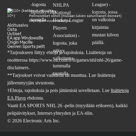
Lievä väkivalta
Pelinsisäiset ostot (mukaan lukien satunnaiset esineet)
Käyttäjien vuorovaikutus
Aloitussivu
Osta
Uutiset
EA app Windowsille
Origin Macille
Genren Sports pelit
*Tarjoukseen liittyy ehtoja ja rajoituksia. Lisätietoja on
osoitteessa
https://www.ea.com/fi-fi/games/nhl/nhl-26/game-
disclaimers
.
**Tarjoukset voivat vaihdella tai muuttua. Lue lisätietoja
jälleenmyyjän sivustosta.
†Ehtoja, rajoituksia ja pois jättämisiä sovelletaan. Lue
lisätietoja
EA Playn
ehdoista.
Vaatii EA SPORTS NHL 26 -pelin (myydään erikseen), kaikki
pelipäivitykset, Internet-yhteyden ja EA-tilin.
© 2026 Electronic Arts Inc.