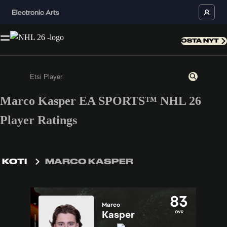
OSTA NYT
Marco Kasper EA SPORTS™ NHL 26
Kirjoita vähintään kolme merkkiä tai numeroa
Player Ratings
KOTI
MARCO KASPER
83
Marco
Kasper
OVR