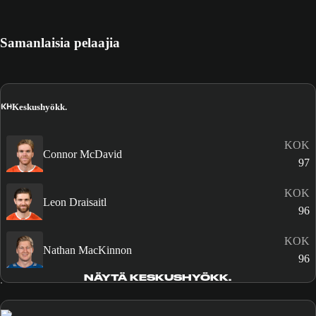
Samanlaisia pelaajia
KH
Keskushyökk.
KOK
Connor McDavid
97
KOK
Leon Draisaitl
96
KOK
Nathan MacKinnon
96
NÄYTÄ KESKUSHYÖKK.