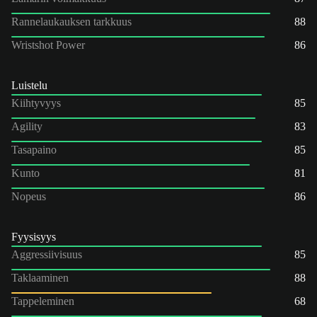
Rannelaukauksen tarkkuus
88
Wristshot Power
86
Luistelu
Kiihtyvyys
85
Agility
83
Tasapaino
85
Kunto
81
Nopeus
86
Fyysisyys
Aggressiivisuus
85
Taklaaminen
88
Tappeleminen
68