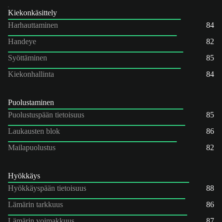
Kiekonkäsittely
Harhauttaminen
84
Handeye
82
Syöttäminen
85
Kiekonhallinta
84
Puolustaminen
Puolustuspään tietoisuus
85
Laukausten blok
86
Mailapuolustus
82
Hyökkäys
Hyökkäyspään tietoisuus
88
Lämärin tarkkuus
86
Lämärin voimakkuus
87