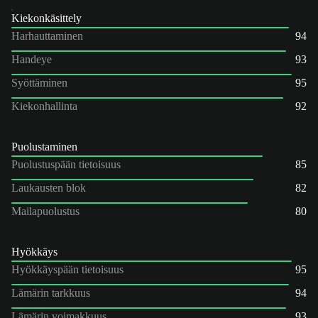
Kiekonkäsittely
Harhauttaminen
94
Handeye
93
Syöttäminen
95
Kiekonhallinta
92
Puolustaminen
Puolustuspään tietoisuus
85
Laukausten blok
82
Mailapuolustus
80
Hyökkäys
Hyökkäyspään tietoisuus
95
Lämärin tarkkuus
94
Lämärin voimakkuus
93