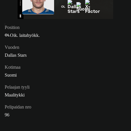
OL
Position
Oik. laitahyökk.
OL
Vuoden
Dallas Stars
Kotimaa
Suomi
Pelaajan tyyli
Maalitykki
Pelipaidan nro
96