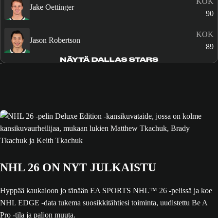
KOK
Jake Oettinger
90
KOK
Jason Robertson
89
NÄYTÄ DALLAS STARS
NHL 26 ON NYT JULKAISTU
Hyppää kaukaloon jo tänään EA SPORTS NHL™ 26 -pelissä ja koe
NHL EDGE -data tukema suosikkitähtiesi toiminta, uudistettu Be A
Pro -tila ja paljon muuta.