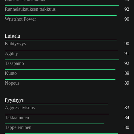
Rannelaukauksen tarkkuus
92
Wristshot Power
90
Luistelu
Kiihtyvyys
90
Agility
91
Tasapaino
92
Kunto
89
Nopeus
89
Fyysisyys
Aggressiivisuus
83
Taklaaminen
84
Tappeleminen
80