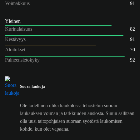
Voimakkuus
91
Yleinen
Kurinalaisuus
82
Kestävyys
91
Aloitukset
70
Paineensietokyky
92
Suora laukoja
Ole todellinen uhka kaukalossa tehostetun suoran
laukauksen voiman ja tarkkuuden ansiosta. Sinun sallitaan
olla uusi taitopohjaisen suoraan syötöstä laukomisen
kohde, kun olet vapaana.