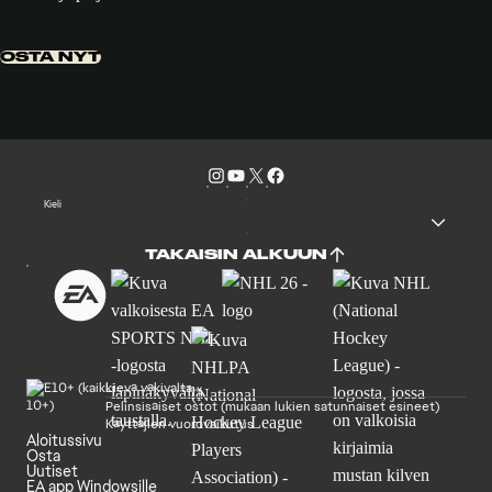
OSTA NYT
Kieli
TAKAISIN ALKUUN
Lievä väkivalta
Pelinsisäiset ostot (mukaan lukien satunnaiset esineet)
Käyttäjien vuorovaikutus
Aloitussivu
Osta
Uutiset
EA app Windowsille