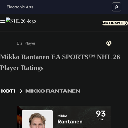
OSTA NYT
Mikko Rantanen EA SPORTS™ NHL 26
Kirjoita vähintään kolme merkkiä tai numeroa
Player Ratings
KOTI
MIKKO RANTANEN
93
Mikko
OVR
Rantanen