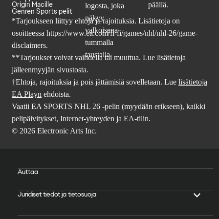
Origin Macille
Genren Sports pelit
*Tarjoukseen liittyy ehtoja ja rajoituksia. Lisätietoja on
osoitteessa
https://www.ea.com/fi-fi/games/nhl/nhl-26/game-
disclaimers
.
**Tarjoukset voivat vaihdella tai muuttua. Lue lisätietoja
jälleenmyyjän sivustosta.
†Ehtoja, rajoituksia ja pois jättämisiä sovelletaan. Lue
lisätietoja
EA Playn
ehdoista.
Vaatii EA SPORTS NHL 26 -pelin (myydään erikseen), kaikki
pelipäivitykset, Internet-yhteyden ja EA-tilin.
© 2026 Electronic Arts Inc.
Auttaa
Juridiset tiedot ja tietosuoja