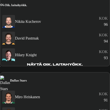
OL
Oik. laitahyökk.
KOK
Nikita Kucherov
96
KOK
David Pastrnak
94
KOK
Hilary Knight
93
NÄYTÄ OIK. LAITAHYÖKK.
Dallas Stars
KOK
Miro Heiskanen
91