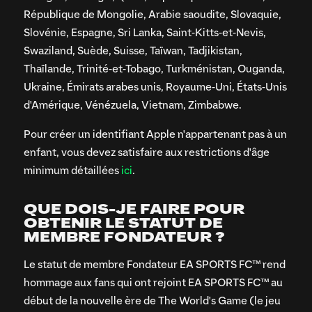
République de Mongolie, Arabie saoudite, Slovaquie,
Slovénie, Espagne, Sri Lanka, Saint-Kitts-et-Nevis,
Swaziland, Suède, Suisse, Taïwan, Tadjikistan,
Thaïlande, Trinité-et-Tobago, Turkménistan, Ouganda,
Ukraine, Émirats arabes unis, Royaume-Uni, États-Unis
d'Amérique, Vénézuela, Vietnam, Zimbabwe.
Pour créer un identifiant Apple n'appartenant pas à un
enfant, vous devez satisfaire aux restrictions d'âge
minimum détaillées
ici
.
QUE DOIS-JE FAIRE POUR
OBTENIR LE STATUT DE
MEMBRE FONDATEUR ?
Le statut de membre Fondateur EA SPORTS FC™ rend
hommage aux fans qui ont rejoint EA SPORTS FC™ au
début de la nouvelle ère de The World's Game (le jeu