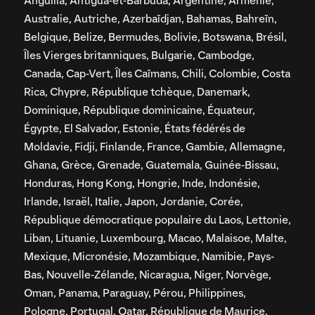
Anguilla, Antigua-et-Barbuda, Argentine, Arménie,
Australie, Autriche, Azerbaïdjan, Bahamas, Bahreïn,
Belgique, Belize, Bermudes, Bolivie, Botswana, Brésil,
Îles Vierges britanniques, Bulgarie, Cambodge,
Canada, Cap-Vert, Îles Caïmans, Chili, Colombie, Costa
Rica, Chypre, République tchèque, Danemark,
Dominique, République dominicaine, Équateur,
Égypte, El Salvador, Estonie, États fédérés de
Moldavie, Fidji, Finlande, France, Gambie, Allemagne,
Ghana, Grèce, Grenade, Guatemala, Guinée-Bissau,
Honduras, Hong Kong, Hongrie, Inde, Indonésie,
Irlande, Israël, Italie, Japon, Jordanie, Corée,
République démocratique populaire du Laos, Lettonie,
Liban, Lituanie, Luxembourg, Macao, Malaisoe, Malte,
Mexique, Micronésie, Mozambique, Namibie, Pays-
Bas, Nouvelle-Zélande, Nicaragua, Niger, Norvège,
Oman, Panama, Paraguay, Pérou, Philippines,
Pologne, Portugal, Qatar, République de Maurice,