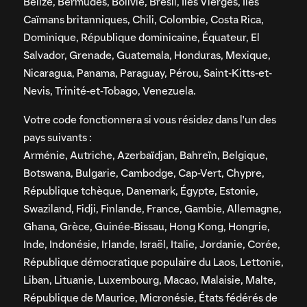
Belize, Bermudes, Bolivie, Brésil, Îles Vierges, Îles
Caïmans britanniques, Chili, Colombie, Costa Rica,
Dominique, République dominicaine, Équateur, El
Salvador, Grenade, Guatemala, Honduras, Mexique,
Nicaragua, Panama, Paraguay, Pérou, Saint-Kitts-et-
Nevis, Trinité-et-Tobago, Venezuela.
Votre code fonctionnera si vous résidez dans l'un des
pays suivants :
Arménie, Autriche, Azerbaïdjan, Bahreïn, Belgique,
Botswana, Bulgarie, Cambodge, Cap-Vert, Chypre,
République tchèque, Danemark, Égypte, Estonie,
Swaziland, Fidji, Finlande, France, Gambie, Allemagne,
Ghana, Grèce, Guinée-Bissau, Hong Kong, Hongrie,
Inde, Indonésie, Irlande, Israël, Italie, Jordanie, Corée,
République démocratique populaire du Laos, Lettonie,
Liban, Lituanie, Luxembourg, Macao, Malaisie, Malte,
République de Maurice, Micronésie, États fédérés de