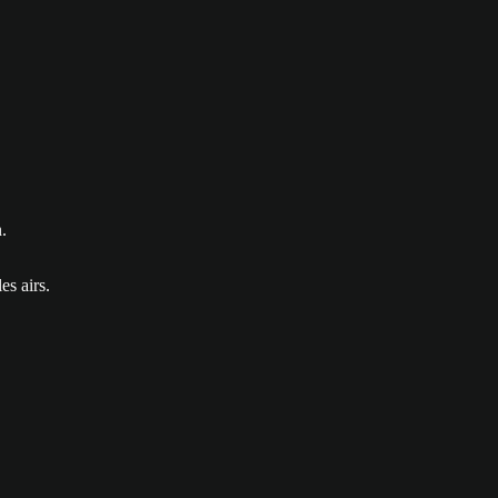
.
es airs.