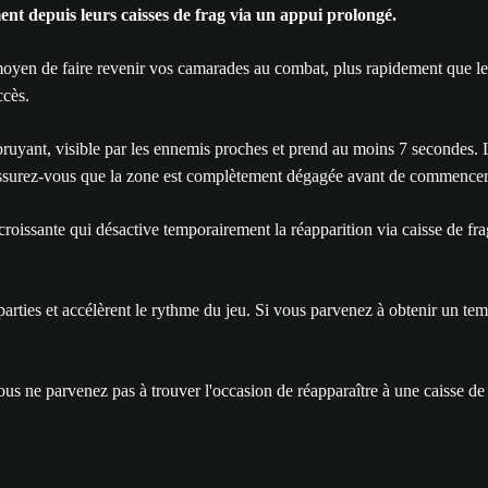
t depuis leurs caisses de frag via un appui prolongé.
yen de faire revenir vos camarades au combat, plus rapidement que le pr
ccès.
ruyant, visible par les ennemis proches et prend au moins 7 secondes. L
ors assurez-vous que la zone est complètement dégagée avant de commencer
croissante qui désactive temporairement la réapparition via caisse de fra
 parties et accélèrent le rythme du jeu. Si vous parvenez à obtenir un t
us ne parvenez pas à trouver l'occasion de réapparaître à une caisse de 