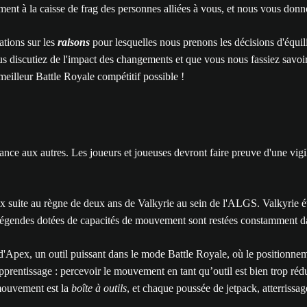
ent à la caisse de frag des personnes alliées à vous, et nous vous donno
ations sur les
raisons
pour lesquelles nous prenons les décisions d'équil
 discutiez de l'impact des changements et que vous nous fassiez savoir
meilleur Battle Royale compétitif possible !
ce aux autres. Les joueurs et joueuses devront faire preuve d'une vigila
suite au règne de deux ans de Valkyrie au sein de l'ALGS. Valkyrie étai
 Légendes dotées de capacités de mouvement sont restées constamment da
er d'Apex, un outil puissant dans le mode Battle Royale, où le position
entissage : percevoir le mouvement en tant qu’outil est bien trop réducte
mouvement est la
boîte à outils
, et chaque poussée de jetpack, atterrissa