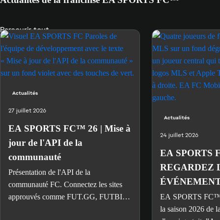
Parcourir tout
Actualités
27 juillet 2026
Actualités
EA SPORTS FC™ 26 | Mise à
24 juillet 2026
jour de l'API de la
EA SPORTS 
communauté
REGARDEZ 
Présentation de l'API de la
ÉVÉNEMENT
communauté FC. Connectez les sites
STAR MLS E
approuvés comme FUT.GG, FUTBIN
EA SPORTS FC™ 
et FUTWIZ aux données de votre
DANS FCM T
la saison 2026 de 