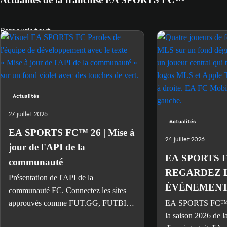
Parcourir tout
Actualités
27 juillet 2026
Actualités
EA SPORTS FC™ 26 | Mise à
24 juillet 2026
jour de l'API de la
EA SPORTS 
communauté
REGARDEZ 
Présentation de l'API de la
ÉVÉNEMENT
communauté FC. Connectez les sites
STAR MLS E
approuvés comme FUT.GG, FUTBIN
EA SPORTS FC™ 
et FUTWIZ aux données de votre
DANS FCM T
la saison 2026 de 