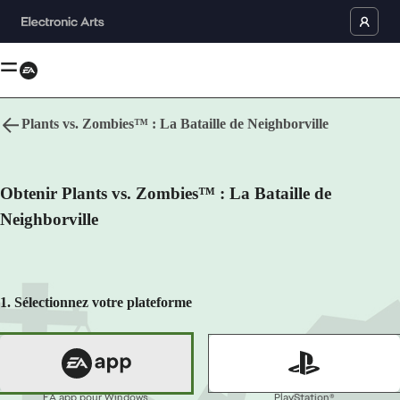
Plants vs. Zombies™ : La Bataille de Neighborville
Langue
Obtenir Plants vs. Zombies™ : La Bataille de
Haut de page
Neighborville
Comic Mischief, Fantasy Violence
In-Game Purchases
Users Interact
EA app pour Windows
1. Sélectionnez votre plateforme
EA app pour Mac
Jeu de tir Jeux
Aide
EA app pour Windows
PlayStation®