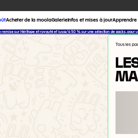
oût
Acheter de la moola
Galerie
Infos et mises à jour
Apprendre
remise sur Héritage et royauté et jusqu'à 50 % sur une sélection de packs, pour un
Tous les pa
LE
MA