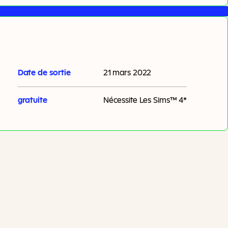
Date de sortie
21 mars 2022
gratuite
Nécessite
Les Sims™ 4
*
Ajouter Au Panier
axes supplémentaires peuvent s'appliquer