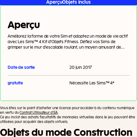
Aperçu
Objets inclus
Aperçu
Améliorez la forme de votre Sim et adoptez un mode de vie actif
avec Les Sims™ 4 Kit d'Objets Fitness. Défiez vos Sims de
grimper sur le mur d'escalade roulant, un moyen amusant de
brûler des calories et d'améliorer sa silhouette. Faites votre
choix parmi une collection de vêtements de sport branchés, et
décorez la maison de votre Sim avec des objets et décorations
Date de sortie
20 juin 2017
s'inspirant de la nature.
gratuite
Nécessite
Les Sims™ 4
*
Vous êtes sur le point d’acheter une licence pour accéder à du contenu numérique
en vertu du
Contrat Utilisateur d’EA
.
Ce jeu inclut des achats facultatifs de monnaies virtuelles dans le jeu pouvant être
utilisées pour acquérir des objets virtuels.
Objets du mode Construction