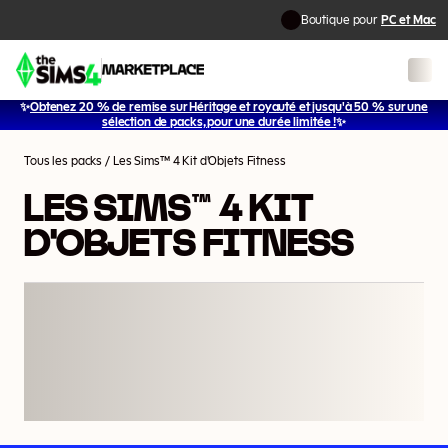
Boutique pour
PC et Mac
✨
Obtenez 20 % de remise sur Héritage et royauté et jusqu'à 50 % sur une
1
/
9
sélection de packs, pour une durée limitée !
✨
Tous les packs
/
Les Sims™ 4 Kit d'Objets Fitness
LES SIMS™ 4 KIT
D'OBJETS FITNESS